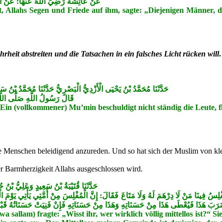
غَضَ الرِّجَالِ إِلَى اللَّهِ الْأَلَدُّ الْخَصِمُ
et, Allahs Segen und Friede auf ihm, sagte: „Diejenigen Männer, 
hrheit abstreiten und die Tatsachen in ein falsches Licht rücken wil
ئِيلَ عَنْ الْأَعْمَشِ عَنْ إِبْرَاهِيمَ عَنْ عَلْقَمَةَ عَنْ عَبْدِ اللَّهِ قَالَ
نِ وَلَا الْفَاحِشِ وَلَا الْبَذِيءِ
 „Ein (vollkommener) Mu’min beschuldigt nicht ständig die Leute, f
re Menschen beleidigend anzureden. Und so hat sich der Muslim von k
r Barmherzigkeit Allahs ausgeschlossen wird.
عَنْ الْعَلَاءِ عَنْ أَبِيهِ عَنْ أَبِي هُرَيْرَةَ
ْلِسُ فِينَا مَنْ لَا دِرْهَمَ لَهُ وَلَا مَتَاعَ فَقَالَ: إِنَّ الْمُفْلِسَ مِنْ أُمَّتِي يَأْتِي يَوْمَ 
ْ فَنِيَتْ حَسَنَاتُهُ قَبْلَ أَنْ يُقْضَى مَا عَلَيْهِ أُخِذَ مِنْ خَطَايَاهُمْ فَطُرِحَتْ عَلَيْهِ 
 sallam) fragte: „Wisst ihr, wer wirklich völlig mittellos ist?“ Si