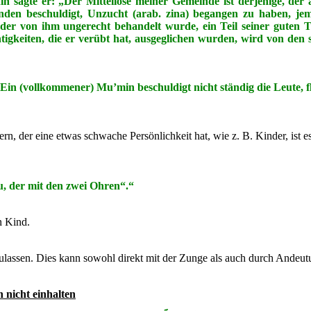
hin sagte er: „Der Mittellose meiner Gemeinde ist derjenige, de
manden beschuldigt, Unzucht (arab. zina) begangen zu haben, 
r von ihm ungerecht behandelt wurde, ein Teil seiner guten Ta
htigkeiten, die er verübt hat, ausgeglichen wurden, wird von d
: „Ein (vollkommener) Mu’min beschuldigt nicht ständig die Leute, 
der eine etwas schwache Persönlichkeit hat, wie z. B. Kinder, ist es 
du, der mit den zwei Ohren“.“
n Kind.
szulassen. Dies kann sowohl direkt mit der Zunge als auch durch And
 nicht einhalten