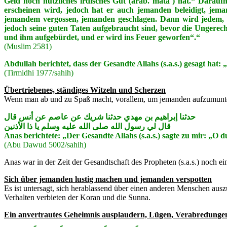
Geld noch nützliches irdisches Gut (arab. mata´) hat.“ Darauf
erscheinen wird, jedoch hat er auch jemanden beleidigt, je
jemandem vergossen, jemanden geschlagen. Dann wird jedem, de
jedoch seine guten Taten aufgebraucht sind, bevor die Ungerec
und ihm aufgebürdet, und er wird ins Feuer geworfen“.“
(Muslim 2581)
Abdullah berichtet, dass der Gesandte Allahs (s.a.s.) gesagt hat
(Tirmidhi 1977/sahih)
Übertriebenes, ständiges Witzeln und Scherzen
Wenn man ab und zu Spaß macht, vorallem, um jemanden aufzumuntern, 
حدثنا إبراهيم بن مهدي حدثنا شريك عن عاصم عن أنس قال
قال لي رسول الله صلى الله عليه وسلم يا ذا الأذنين
Anas berichtete: „Der Gesandte Allahs (s.a.s.) sagte zu mir: „O 
(Abu Dawud 5002/sahih)
Anas war in der Zeit der Gesandtschaft des Propheten (s.a.s.) noch ei
Sich über jemanden lustig machen und jemanden verspotten
Es ist untersagt, sich herablassend über einen anderen Menschen au
Verhalten verbieten der Koran und die Sunna.
Ein anvertrautes Geheimnis ausplaudern, Lügen, Verabredungen