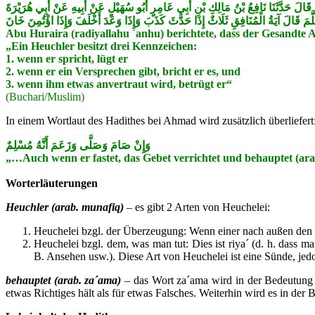
حَدَّثَنَا سُلَيْمَانُ أَبُو الرَّبِيعِ قَالَ حَدَّثَنَا إِسْمَاعِيلُ بْنُ جَعْفَرٍ قَالَ حَدَّثَنَا نَافِعُ
عَنْ النَّبِيِّ صَلَّى اللَّهُ عَلَيْهِ وَسَلَّمَ قَالَ آيَةُ الْمُنَافِقِ ثَلَاثٌ إِذَا حَدَّثَ كَذَبَ وَإ
Abu Huraira (radiyallahu ´anhu) berichtete, dass der Gesandte All
„Ein Heuchler besitzt drei Kennzeichen:
1. wenn er spricht, lügt er
2. wenn er ein Versprechen gibt, bricht er es, und
3. wenn ihm etwas anvertraut wird, betrügt er“
(Buchari/Muslim)
In einem Wortlaut des Hadithes bei Ahmad wird zusätzlich überliefert
وَإِنْ صَامَ وَصَلَّى وَزَعَمَ أَنَّهُ مُسْلِمٌ
„…Auch wenn er fastet, das Gebet verrichtet und behauptet (ara
Worterläuterungen
Heuchler (arab. munafiq)
– es gibt 2 Arten von Heuchelei:
Heuchelei bzgl. der Überzeugung: Wenn einer nach außen den Mu
Heuchelei bzgl. dem, was man tut: Dies ist riya´ (d. h. dass 
B. Ansehen usw.). Diese Art von Heuchelei ist eine Sünde, jedo
behauptet (arab. za´ama)
– das Wort za´ama wird in der Bedeutung v
etwas Richtiges hält als für etwas Falsches. Weiterhin wird es in de