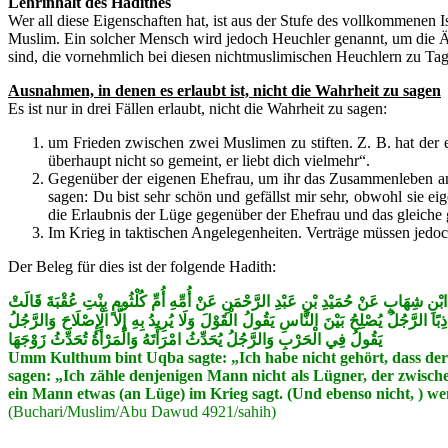
Lehrinhalt des Hadithes
Wer all diese Eigenschaften hat, ist aus der Stufe des vollkommenen I
Muslim. Ein solcher Mensch wird jedoch Heuchler genannt, um die Äh
sind, die vornehmlich bei diesen nichtmuslimischen Heuchlern zu Tage
Ausnahmen, in denen es erlaubt ist, nicht die Wahrheit zu sagen
Es ist nur in drei Fällen erlaubt, nicht die Wahrheit zu sagen:
um Frieden zwischen zwei Muslimen zu stiften. Z. B. hat der e
überhaupt nicht so gemeint, er liebt dich vielmehr“.
Gegenüber der eigenen Ehefrau, um ihr das Zusammenleben ange
sagen: Du bist sehr schön und gefällst mir sehr, obwohl sie ei
die Erlaubnis der Lüge gegenüber der Ehefrau und das gleiche 
Im Krieg in taktischen Angelegenheiten. Verträge müssen jedoc
Der Beleg für dies ist der folgende Hadith:
حَدَّثَنَا الرَّبِيعُ بْنُ سُلَيْمَانَ الْجِيزِيُّ حَدَّثَنَا أَبُو الْأَسْوَدِ عَنْ نَافِعٍ يَعْنِي ابْنَ ي
مَا سَمِعْتُ رَسُولَ اللَّهِ صَلَّى اللَّهُ عَلَيْهِ وَسَلَّمَ يُرَخِّصُ فِي شَيْءٍ مِنْ الْكَذِبِ إِل
يَقُولُ فِي الْحَرْبِ وَالرَّجُلُ يُحَدِّثُ امْرَأَتَهُ وَالْمَرْأَةُ تُحَدِّثُ زَوْجَهَا
Umm Kulthum bint Uqba sagte: „Ich habe nicht gehört, dass der Ge
sagen: „Ich zähle denjenigen Mann nicht als Lügner, der zwische
ein Mann etwas (an Lüge) im Krieg sagt. (Und ebenso nicht, ) w
(Buchari/Muslim/Abu Dawud 4921/sahih)