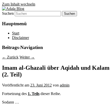
Zum Inhalt wechseln
Suchen
Denn die Gerechtigkeit ist die Grundlage
Adala Blog
von allem!
Hauptmenü
Start
Disclaimer
Beitrags-Navigation
←
Zurück
Weiter
→
Imam al-Ghazali über Aqidah und Kalam
(2. Teil)
Veröffentlicht am
23. Juni 2012
von
admin
Fortsetzung des
1. Teils
dieser Reihe.
Sodann …