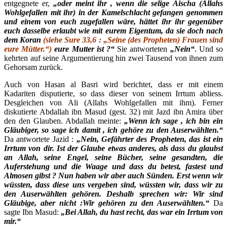
entgegnete er,
„oder meint ihr , wenn die selige Áischa (Allahs
Wohlgefallen mit ihr) in der Kamelschlacht gefangen genommen
und einem von euch zugefallen wäre, hättet ihr ihr gegenüber
euch dasselbe erlaubt wie mit eurem Eigentum, da sie doch nach
dem Koran
(siehe Sure 33,6 : „Seine (des Propheten) Frauen sind
eure Mütter.“)
eure Mutter ist ?“
Sie antworteten
„Nein“
. Und so
kehrten auf seine Argumentierung hin zwei Tausend von ihnen zum
Gehorsam zurück.
Auch von Hasan al Basri wird berichtet, dass er mit einem
Kadariten disputierte, so dass dieser von seinem Irrtum abliess.
Desgleichen von Ali (Allahs Wohlgefallen mit ihm). Ferner
diskutierte Abdallah ibn Masud (gest. 32) mit Jazd ibn Amira über
den den Glauben. Abdallah meinte:
„Wenn ich sage , ich bin ein
Gläubiger, so sage ich damit , ich gehöre zu den Auserwählten.“
Da antwortete Jazid :
„Nein, Gefährter des Propheten, das ist ein
Irrtum von dir. Ist der Glaube etwas anderes, als dass du glaubst
an Allah, seine Engel, seine Bücher, seine gesandten, die
Auferstehung und die Waage und dass du betest, fastest und
Almosen gibst ? Nun haben wir aber auch Sünden. Erst wenn wir
wüssten, dass diese uns vergeben sind, wüssten wir, dass wir zu
den Auserwählten gehören. Deshalb sprechen wir: Wir sind
Gläubige, aber nicht :Wir gehören zu den Auserwählten.“
Da
sagte Ibn Masud:
„Bei Allah, du hast recht, das war ein Irrtum von
mir.“