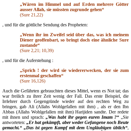
„Wären im Himmel und auf Erden mehrere Götter
ausser Allah, sie müssten zugrunde gehen“
(Sure 21,22)
, und für die göttliche Sendung des Propheten:
„Wenn ihr im Zweifel seid über das, was ich meinem
Diener geoffenbart, so bringt doch eine ähnliche Sure
zustande“
(Sure 2,21; 10,39)
, und für die Auferstehung :
„Sprich ! der wird sie wiedererwecken, der sie zum
erstenmal geschaffen“
(Sure 16,126)
Auch die Gefährten gebrauchten dieses Mittel, wenn es Not tat; das
war freilich zu ihrer Zeit wenig der Fall. Das erste Beispiel, die
Irrlehrer durch Gegengründe wieder auf den rechten Weg zu
bringen, gab Ali (Allahs Wohlgefallen mit ihm) , als er den Ibn
Abbas (Allahs Wohlgefallen mit ihm) Harijiden sandte. Der redete
mit ihnen und sprach:
„Was habt ihr gegen euren Imam ?“
„Sie
antworteten:
„Er hat gekämpft, aber weder Gefangene noch Beute
gemacht.“
„Das ist gegen Kampf mit dem Ungläubigen üblich“
,