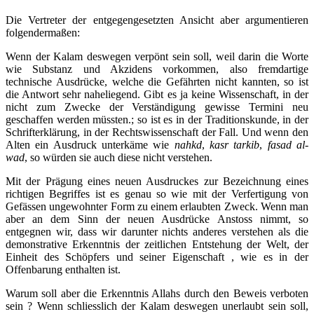
Die Vertreter der entgegengesetzten Ansicht aber argumentieren
folgendermaßen:
Wenn der Kalam deswegen verpönt sein soll, weil darin die Worte
wie Substanz und Akzidens vorkommen, also fremdartige
technische Ausdrücke, welche die Gefährten nicht kannten, so ist
die Antwort sehr naheliegend. Gibt es ja keine Wissenschaft, in der
nicht zum Zwecke der Verständigung gewisse Termini neu
geschaffen werden müssten.; so ist es in der Traditionskunde, in der
Schrifterklärung, in der Rechtswissenschaft der Fall. Und wenn den
Alten ein Ausdruck unterkäme wie
nahkd
,
kasr tarkib
,
fasad al-
wad
, so würden sie auch diese nicht verstehen.
Mit der Prägung eines neuen Ausdruckes zur Bezeichnung eines
richtigen Begriffes ist es genau so wie mit der Verfertigung von
Gefässen ungewohnter Form zu einem erlaubten Zweck. Wenn man
aber an dem Sinn der neuen Ausdrücke Anstoss nimmt, so
entgegnen wir, dass wir darunter nichts anderes verstehen als die
demonstrative Erkenntnis der zeitlichen Entstehung der Welt, der
Einheit des Schöpfers und seiner Eigenschaft , wie es in der
Offenbarung enthalten ist.
Warum soll aber die Erkenntnis Allahs durch den Beweis verboten
sein ? Wenn schliesslich der Kalam deswegen unerlaubt sein soll,