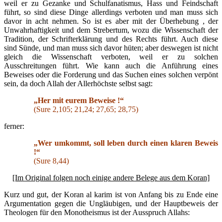
weil er zu Gezanke und Schulfanatismus, Hass und Feindschaft
führt, so sind diese Dinge allerdings verboten und man muss sich
davor in acht nehmen. So ist es aber mit der Überhebung , der
Unwahrhaftigkeit und dem Strebertum, wozu die Wissenschaft der
Tradition, der Schrifterklärung und des Rechts führt. Auch diese
sind Sünde, und man muss sich davor hüten; aber deswegen ist nicht
gleich die Wissenschaft verboten, weil er zu solchen
Ausschreitungen führt. Wie kann auch die Anführung eines
Beweises oder die Forderung und das Suchen eines solchen verpönt
sein, da doch Allah der Allerhöchste selbst sagt:
„Her mit eurem Beweise !“
(Sure 2,105; 21,24; 27,65; 28,75)
ferner:
„Wer umkommt, soll leben durch einen klaren Beweis
!“
(Sure 8,44)
[Im Original folgen noch einige andere Belege aus dem Koran]
Kurz und gut, der Koran al karim ist von Anfang bis zu Ende eine
Argumentation gegen die Ungläubigen, und der Hauptbeweis der
Theologen für den Monotheismus ist der Ausspruch Allahs: