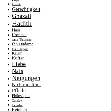
Freizeit
Gerechtigkeit
Ghazali
Hadith
Hass
Hochmut
ibn al-'Uthaymin
Ibn Qudama
Ibnul Qayyim
Kalam
Kuffar
Liebe
Nafs
Neigungen
Nichtmuslime
Pflicht
Philosophie
Qaradawi
Ramadan
Reinheit