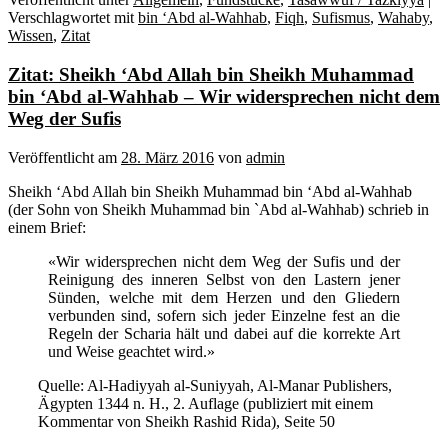
Verschlagwortet mit
bin ‘Abd al-Wahhab
,
Fiqh
,
Sufismus
,
Wahaby
,
Wissen
,
Zitat
Zitat: Sheikh ‘Abd Allah bin Sheikh Muhammad
bin ‘Abd al-Wahhab – Wir widersprechen nicht dem
Weg der Sufis
Veröffentlicht am
28. März 2016
von
admin
Sheikh ‘Abd Allah bin Sheikh Muhammad bin ‘Abd al-Wahhab
(der Sohn von Sheikh Muhammad bin `Abd al-Wahhab) schrieb in
einem Brief:
«Wir widersprechen nicht dem Weg der Sufis und der
Reinigung des inneren Selbst von den Lastern jener
Sünden, welche mit dem Herzen und den Gliedern
verbunden sind, sofern sich jeder Einzelne fest an die
Regeln der Scharia hält und dabei auf die korrekte Art
und Weise geachtet wird.»
Quelle: Al-Hadiyyah al-Suniyyah, Al-Manar Publishers,
Ägypten 1344 n. H., 2. Auflage (publiziert mit einem
Kommentar von Sheikh Rashid Rida), Seite 50