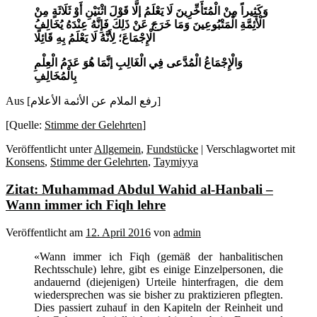
وَكَثِيراً مِنْ الْمُتَأَخِّرِينَ لَا يَعْلَمُ إلَّا قَوْلَ اثْنَيْنِ أَوْ ثَلَاثَةٍ مِنْ
الْأَئِمَّةِ الْمَتْبُوعِينَ وَمَا خَرَجَ عَنْ ذَلِكَ فَإِنَّهُ عِنْدَهُ يُخَالِفُ
الْإِجْمَاعَ؛ لِأَنَّهُ لَا يَعْلَمُ بِهِ قَائِلًا
وَالْإِجْمَاعُ الْمُدَّعى فِي الْغَالِبِ إنَّمَا هُوَ عَدَمُ الْعِلْمِ
بِالْمُخَالِفِ
Aus [رفع الملام عن الأئمة الأعلام]
[Quelle:
Stimme der Gelehrten
]
Veröffentlicht unter
Allgemein
,
Fundstücke
|
Verschlagwortet mit
Konsens
,
Stimme der Gelehrten
,
Taymiyya
Zitat: Muhammad Abdul Wahid al-Hanbali –
Wann immer ich Fiqh lehre
Veröffentlicht am
12. April 2016
von
admin
«Wann immer ich Fiqh (gemäß der hanbalitischen
Rechtsschule) lehre, gibt es einige Einzelpersonen, die
andauernd (diejenigen) Urteile hinterfragen, die dem
wiedersprechen was sie bisher zu praktizieren pflegten.
Dies passiert zuhauf in den Kapiteln der Reinheit und