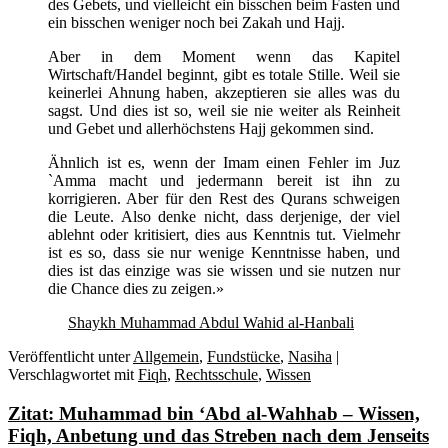
des Gebets, und vielleicht ein bisschen beim Fasten und
ein bisschen weniger noch bei Zakah und Hajj.
Aber in dem Moment wenn das Kapitel
Wirtschaft/Handel beginnt, gibt es totale Stille. Weil sie
keinerlei Ahnung haben, akzeptieren sie alles was du
sagst. Und dies ist so, weil sie nie weiter als Reinheit
und Gebet und allerhöchstens Hajj gekommen sind.
Ähnlich ist es, wenn der Imam einen Fehler im Juz
`Amma macht und jedermann bereit ist ihn zu
korrigieren. Aber für den Rest des Qurans schweigen
die Leute. Also denke nicht, dass derjenige, der viel
ablehnt oder kritisiert, dies aus Kenntnis tut. Vielmehr
ist es so, dass sie nur wenige Kenntnisse haben, und
dies ist das einzige was sie wissen und sie nutzen nur
die Chance dies zu zeigen.»
Shaykh Muhammad Abdul Wahid al-Hanbali
Veröffentlicht unter
Allgemein
,
Fundstücke
,
Nasiha
|
Verschlagwortet mit
Fiqh
,
Rechtsschule
,
Wissen
Zitat: Muhammad bin ‘Abd al-Wahhab – Wissen,
Fiqh, Anbetung und das Streben nach dem Jenseits