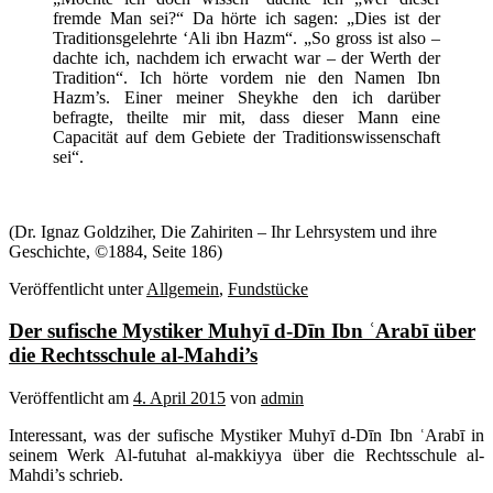
fremde Man sei?“ Da hörte ich sagen: „Dies ist der
Traditionsgelehrte ‘Ali ibn Hazm“. „So gross ist also –
dachte ich, nachdem ich erwacht war – der Werth der
Tradition“. Ich hörte vordem nie den Namen Ibn
Hazm’s. Einer meiner Sheykhe den ich darüber
befragte, theilte mir mit, dass dieser Mann eine
Capacität auf dem Gebiete der Traditionswissenschaft
sei“.
(Dr. Ignaz Goldziher, Die Zahiriten – Ihr Lehrsystem und ihre
Geschichte, ©1884, Seite 186)
Veröffentlicht unter
Allgemein
,
Fundstücke
Der sufische Mystiker Muhyī d-Dīn Ibn ʿArabī über
die Rechtsschule al-Mahdi’s
Veröffentlicht am
4. April 2015
von
admin
Interessant, was der sufische Mystiker Muhyī d-Dīn Ibn ʿArabī in
seinem Werk Al-futuhat al-makkiyya über die Rechtsschule al-
Mahdi’s schrieb.