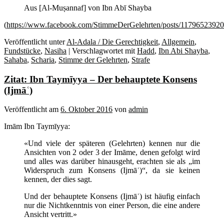
Aus [Al-Muṣannaf] von Ibn Abī
Shayba
(
https://www.facebook.com/StimmeDerGelehrten/posts/1179652392
Veröffentlicht unter
Al-Adala / Die Gerechtigkeit
,
Allgemein
,
Fundstücke
,
Nasiha
|
Verschlagwortet mit
Hadd
,
Ibn Abi Shayba
,
Sahaba
,
Scharia
,
Stimme der Gelehrten
,
Strafe
Zitat: Ibn Taymīyya – Der behauptete Konsens
(Ijmāʿ)
Veröffentlicht am
6. Oktober 2016
von
admin
Imām Ibn Taymīyya:
«Und viele der späteren (Gelehrten) kennen nur die
Ansichten von 2 oder 3 der Imāme, denen gefolgt wird
und alles was darüber hinausgeht, erachten sie als „im
Widerspruch zum Konsens (Ijmāʿ)“, da sie keinen
kennen, der dies sagt.
Und der behauptete Konsens (Ijmāʿ) ist häufig einfach
nur die Nichtkenntnis von einer Person, die eine andere
Ansicht vertritt.»