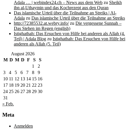
Adala … | webindex24.ch – News aus dem Web
zu
Sheikh
ibn al-Uthaymin und das Kochrezept aus den Quran
Das islamische Urteil über die Teilnahme an Streiks | Al-
Adala
zu
Das islamische Urteil über die Teilnahme an Streiks
http://72385532.at.webry.info/
zu
Die vergessene Sunnah –
Das Stehen im Regen (english)
Istighathah: Das Ersuchen von Hilfe bei anderen als Allah (4.
Teil) | Adala Blog
zu
Istighathah: Das Ersuchen von Hilfe bei
anderen als Allah (5. Teil)
August 2026
M
D
M
D
F
S
S
1
2
3
4
5
6
7
8
9
10
11
12
13
14
15
16
17
18
19
20
21
22
23
24
25
26
27
28
29
30
31
« Feb.
Meta
Anmelden