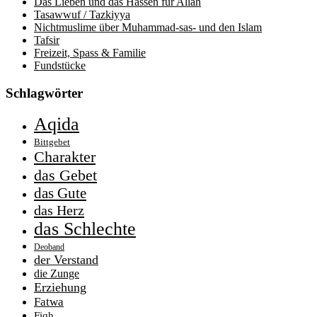
Das Lieben und das Hassen für Allah
Tasawwuf / Tazkiyya
Nichtmuslime über Muhammad-sas- und den Islam
Tafsir
Freizeit, Spass & Familie
Fundstücke
Schlagwörter
Aqida
Bittgebet
Charakter
das Gebet
das Gute
das Herz
das Schlechte
Deoband
der Verstand
die Zunge
Erziehung
Fatwa
Fiqh