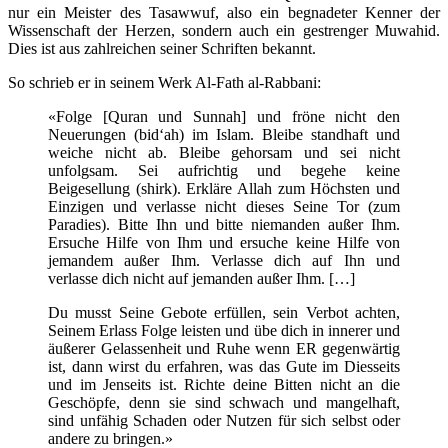
nur ein Meister des Tasawwuf, also ein begnadeter Kenner der
Wissenschaft der Herzen, sondern auch ein gestrenger Muwahid.
Dies ist aus zahlreichen seiner Schriften bekannt.
So schrieb er in seinem Werk Al-Fath al-Rabbani:
«Folge [Quran und Sunnah] und fröne nicht den
Neuerungen (bid‘ah) im Islam. Bleibe standhaft und
weiche nicht ab. Bleibe gehorsam und sei nicht
unfolgsam. Sei aufrichtig und begehe keine
Beigesellung (shirk). Erkläre Allah zum Höchsten und
Einzigen und verlasse nicht dieses Seine Tor (zum
Paradies). Bitte Ihn und bitte niemanden außer Ihm.
Ersuche Hilfe von Ihm und ersuche keine Hilfe von
jemandem außer Ihm. Verlasse dich auf Ihn und
verlasse dich nicht auf jemanden außer Ihm. […]
Du musst Seine Gebote erfüllen, sein Verbot achten,
Seinem Erlass Folge leisten und übe dich in innerer und
äußerer Gelassenheit und Ruhe wenn ER gegenwärtig
ist, dann wirst du erfahren, was das Gute im Diesseits
und im Jenseits ist. Richte deine Bitten nicht an die
Geschöpfe, denn sie sind schwach und mangelhaft,
sind unfähig Schaden oder Nutzen für sich selbst oder
andere zu bringen.»