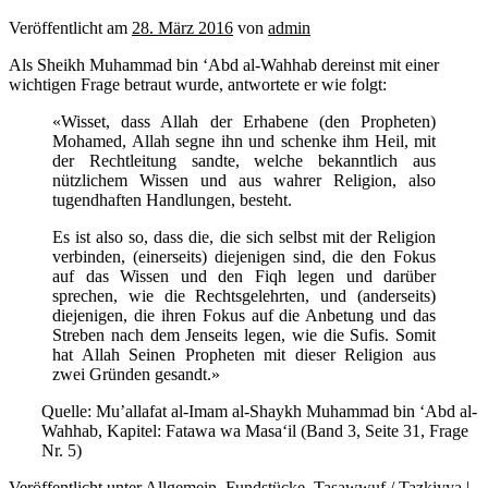
Veröffentlicht am
28. März 2016
von
admin
Als Sheikh Muhammad bin ‘Abd al-Wahhab dereinst mit einer
wichtigen Frage betraut wurde, antwortete er wie folgt:
«Wisset, dass Allah der Erhabene (den Propheten)
Mohamed, Allah segne ihn und schenke ihm Heil, mit
der Rechtleitung sandte, welche bekanntlich aus
nützlichem Wissen und aus wahrer Religion, also
tugendhaften Handlungen, besteht.
Es ist also so, dass die, die sich selbst mit der Religion
verbinden, (einerseits) diejenigen sind, die den Fokus
auf das Wissen und den
Fiqh legen und darüber
sprechen, wie die Rechtsgelehrten, und (anderseits)
diejenigen, die ihren Fokus auf die Anbetung und das
Streben nach dem Jenseits legen, wie die Sufis. Somit
hat Allah Seinen Propheten mit dieser Religion aus
zwei Gründen gesandt.»
Quelle: Mu’allafat al-Imam al-Shaykh Muhammad bin ‘Abd al-
Wahhab, Kapitel: Fatawa wa Masa‘il (Band 3, Seite 31, Frage
Nr. 5)
Veröffentlicht unter
Allgemein
,
Fundstücke
,
Tasawwuf / Tazkiyya
|