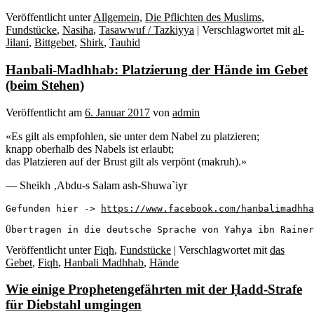
Veröffentlicht unter
Allgemein
,
Die Pflichten des Muslims
,
Fundstücke
,
Nasiha
,
Tasawwuf / Tazkiyya
|
Verschlagwortet mit
al-
Jilani
,
Bittgebet
,
Shirk
,
Tauhid
Hanbali-Madhhab: Platzierung der Hände im Gebet
(beim Stehen)
Veröffentlicht am
6. Januar 2017
von
admin
«Es gilt als empfohlen, sie unter dem Nabel zu platzieren;
knapp oberhalb des Nabels ist erlaubt;
das Platzieren auf der Brust gilt als verpönt (makruh).»
— Sheikh ‚Abdu-s Salam ash-Shuwa`iyr
Gefunden hier -> 
https://www.facebook.com/hanbalimadhha
Übertragen in die deutsche Sprache von Yahya ibn Rainer
Veröffentlicht unter
Fiqh
,
Fundstücke
|
Verschlagwortet mit
das
Gebet
,
Fiqh
,
Hanbali Madhhab
,
Hände
Wie einige Prophetengefährten mit der Ḥadd-Strafe
für Diebstahl umgingen