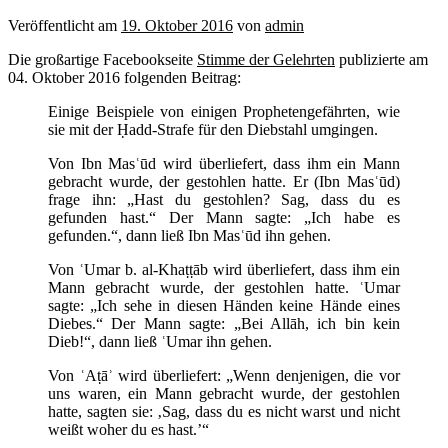
Veröffentlicht am
19. Oktober 2016
von
admin
Die großartige Facebookseite
Stimme der Gelehrten
publizierte am
04. Oktober 2016 folgenden Beitrag:
Einige Beispiele von einigen Prophetengefährten, wie
sie mit der Ḥadd-Strafe für den Diebstahl umgingen.
Von Ibn Masʿūd wird überliefert, dass ihm ein Mann
gebracht wurde, der gestohlen hatte. Er (Ibn Masʿūd)
frage ihn: „Hast du gestohlen? Sag, dass du es
gefunden hast.“ Der Mann sagte: „Ich habe es
gefunden.“, dann ließ Ibn Masʿūd ihn gehen.
Von ʿUmar b. al-Khaṭṭāb wird überliefert, dass ihm ein
Mann gebracht wurde, der gestohlen hatte. ʿUmar
sagte: „Ich sehe in diesen Händen keine Hände eines
Diebes.“ Der Mann sagte: „Bei Allāh, ich bin kein
Dieb!“, dann ließ ʿUmar ihn gehen.
Von ʿAṭāʾ wird überliefert: „Wenn denjenigen, die vor
uns waren, ein Mann gebracht wurde, der gestohlen
hatte, sagten sie: ‚Sag, dass du es nicht warst und nicht
weißt woher du es hast.’“