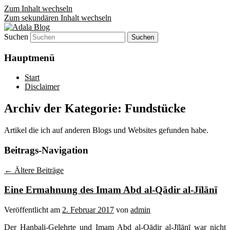
Zum Inhalt wechseln
Zum sekundären Inhalt wechseln
Suchen
Denn die Gerechtigkeit ist die Grundlage
Adala Blog
von allem!
Hauptmenü
Start
Disclaimer
Archiv der Kategorie:
Fundstücke
Artikel die ich auf anderen Blogs und Websites gefunden habe.
Beitrags-Navigation
←
Ältere Beiträge
Eine Ermahnung des Imam Abd al-Qādir al-Jīlānī
Veröffentlicht am
2. Februar 2017
von
admin
Der Hanbali-Gelehrte und Imam Abd al-Qādir al-Jīlānī war nicht