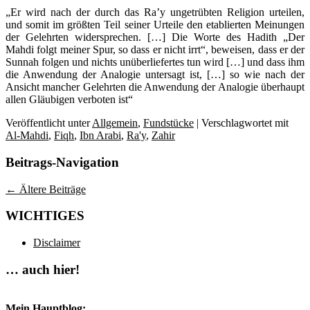
„Er wird nach der durch das Ra’y ungetrübten Religion urteilen,
und somit im größten Teil seiner Urteile den etablierten Meinungen
der Gelehrten widersprechen. […] Die Worte des Hadith „Der
Mahdi folgt meiner Spur, so dass er nicht irrt“, beweisen, dass er der
Sunnah folgen und nichts unüberliefertes tun wird […] und dass ihm
die Anwendung der Analogie untersagt ist, […] so wie nach der
Ansicht mancher Gelehrten die Anwendung der Analogie überhaupt
allen Gläubigen verboten ist“
Veröffentlicht unter
Allgemein
,
Fundstücke
|
Verschlagwortet mit
Al-Mahdi
,
Fiqh
,
Ibn Arabi
,
Ra'y
,
Zahir
Beitrags-Navigation
←
Ältere Beiträge
WICHTIGES
Disclaimer
… auch hier!
Mein Hauptblog: