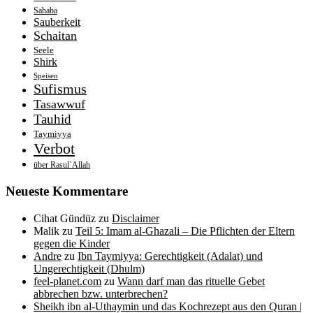
Sahaba
Sauberkeit
Schaitan
Seele
Shirk
Speisen
Sufismus
Tasawwuf
Tauhid
Taymiyya
Verbot
über Rasul`Allah
Neueste Kommentare
Cihat Gündüz
zu
Disclaimer
Malik
zu
Teil 5: Imam al-Ghazali – Die Pflichten der Eltern
gegen die Kinder
Andre
zu
Ibn Taymiyya: Gerechtigkeit (Adalat) und
Ungerechtigkeit (Dhulm)
feel-planet.com
zu
Wann darf man das rituelle Gebet
abbrechen bzw. unterbrechen?
Sheikh ibn al-Uthaymin und das Kochrezept aus den Quran |