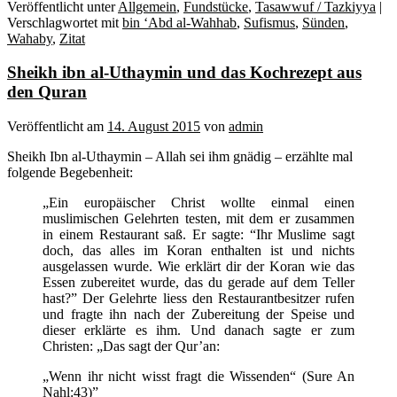
Veröffentlicht unter
Allgemein
,
Fundstücke
,
Tasawwuf / Tazkiyya
|
Verschlagwortet mit
bin ‘Abd al-Wahhab
,
Sufismus
,
Sünden
,
Wahaby
,
Zitat
Sheikh ibn al-Uthaymin und das Kochrezept aus
den Quran
Veröffentlicht am
14. August 2015
von
admin
Sheikh Ibn al-Uthaymin – Allah sei ihm gnädig – erzählte mal
folgende Begebenheit:
„Ein europäischer Christ wollte einmal einen
muslimischen Gelehrten testen, mit dem er zusammen
in einem Restaurant saß. Er sagte: “Ihr Muslime sagt
doch, das alles im Koran enthalten ist und nichts
ausgelassen wurde. Wie erklärt dir der Koran wie das
Essen zubereitet wurde, das du gerade auf dem Teller
hast?” Der Gelehrte liess den Restaurantbesitzer rufen
und fragte ihn nach der Zubereitung der Speise und
dieser erklärte es ihm. Und danach sagte er zum
Christen: „Das sagt der Qur’an:
„Wenn ihr nicht wisst fragt die Wissenden“ (Sure An
Nahl:43)”