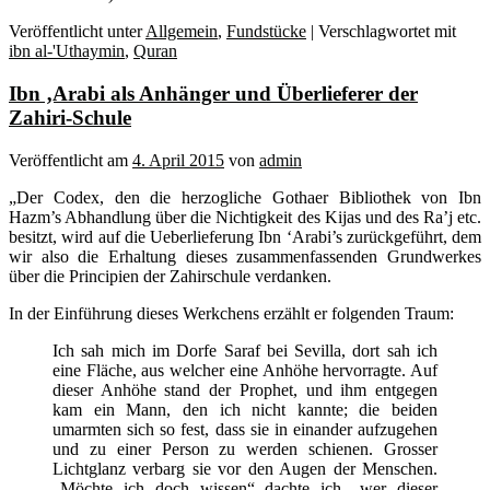
Veröffentlicht unter
Allgemein
,
Fundstücke
|
Verschlagwortet mit
ibn al-'Uthaymin
,
Quran
Ibn ‚Arabi als Anhänger und Überlieferer der
Zahiri-Schule
Veröffentlicht am
4. April 2015
von
admin
„Der Codex, den die herzogliche Gothaer Bibliothek von Ibn
Hazm’s Abhandlung über die Nichtigkeit des Kijas und des Ra’j etc.
besitzt, wird auf die Ueberlieferung Ibn ‘Arabi’s zurückgeführt, dem
wir also die Erhaltung dieses zusammenfassenden Grundwerkes
über die Principien der Zahirschule verdanken.
In der Einführung dieses Werkchens erzählt er folgenden Traum:
Ich sah mich im Dorfe Saraf bei Sevilla, dort sah ich
eine Fläche, aus welcher eine Anhöhe hervorragte. Auf
dieser Anhöhe stand der Prophet, und ihm entgegen
kam ein Mann, den ich nicht kannte; die beiden
umarmten sich so fest, dass sie in einander aufzugehen
und zu einer Person zu werden schienen. Grosser
Lichtglanz verbarg sie vor den Augen der Menschen.
„Möchte ich doch wissen“ dachte ich „wer dieser