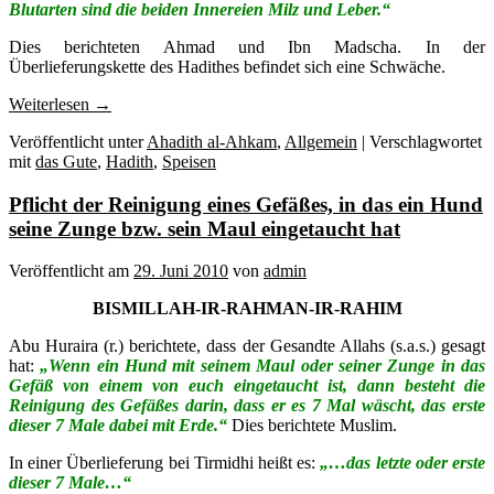
Blutarten sind die beiden Innereien Milz und Leber.
“
Dies berichteten Ahmad und Ibn Madscha. In der
Überlieferungskette des Hadithes befindet sich eine Schwäche.
Weiterlesen
→
Veröffentlicht unter
Ahadith al-Ahkam
,
Allgemein
|
Verschlagwortet
mit
das Gute
,
Hadith
,
Speisen
Pflicht der Reinigung eines Gefäßes, in das ein Hund
seine Zunge bzw. sein Maul eingetaucht hat
Veröffentlicht am
29. Juni 2010
von
admin
BISMILLAH-IR-RAHMAN-IR-RAHIM
Abu Huraira (r.) berichtete, dass der Gesandte Allahs (s.a.s.) gesagt
hat:
„Wenn ein Hund mit seinem Maul oder seiner Zunge in das
Gefäß von einem von euch eingetaucht ist, dann besteht die
Reinigung des Gefäßes darin, dass er es 7 Mal wäscht, das erste
dieser 7 Male dabei mit Erde.“
Dies berichtete Muslim.
In einer Überlieferung bei Tirmidhi heißt es:
„…das letzte oder erste
dieser 7 Male…“