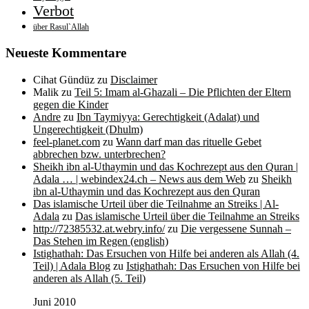
Verbot
über Rasul`Allah
Neueste Kommentare
Cihat Gündüz
zu
Disclaimer
Malik
zu
Teil 5: Imam al-Ghazali – Die Pflichten der Eltern
gegen die Kinder
Andre
zu
Ibn Taymiyya: Gerechtigkeit (Adalat) und
Ungerechtigkeit (Dhulm)
feel-planet.com
zu
Wann darf man das rituelle Gebet
abbrechen bzw. unterbrechen?
Sheikh ibn al-Uthaymin und das Kochrezept aus den Quran |
Adala … | webindex24.ch – News aus dem Web
zu
Sheikh
ibn al-Uthaymin und das Kochrezept aus den Quran
Das islamische Urteil über die Teilnahme an Streiks | Al-
Adala
zu
Das islamische Urteil über die Teilnahme an Streiks
http://72385532.at.webry.info/
zu
Die vergessene Sunnah –
Das Stehen im Regen (english)
Istighathah: Das Ersuchen von Hilfe bei anderen als Allah (4.
Teil) | Adala Blog
zu
Istighathah: Das Ersuchen von Hilfe bei
anderen als Allah (5. Teil)
Juni 2010