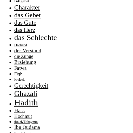
Bittgebet
Charakter
das Gebet
das Gute
das Herz
das Schlechte
Deoband
der Verstand
die Zunge
Erziehung
Fatwa
Fiqh
Freizeit
Gerechtigkeit
Ghazali
Hadith
Hass
Hochmut
ibn al-'Uthaymin
Ibn Qudama