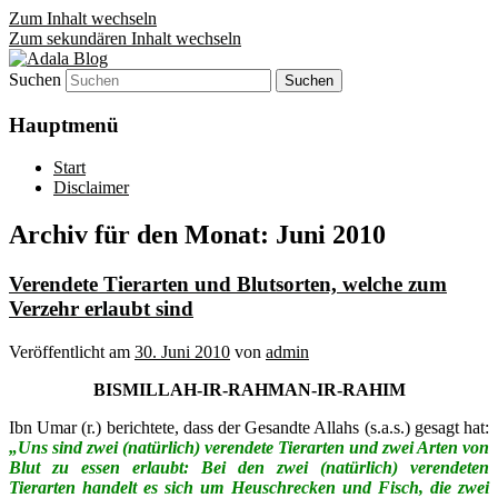
Zum Inhalt wechseln
Zum sekundären Inhalt wechseln
Suchen
Denn die Gerechtigkeit ist die Grundlage
Adala Blog
von allem!
Hauptmenü
Start
Disclaimer
Archiv für den Monat:
Juni 2010
Verendete Tierarten und Blutsorten, welche zum
Verzehr erlaubt sind
Veröffentlicht am
30. Juni 2010
von
admin
BISMILLAH-IR-RAHMAN-IR-RAHIM
Ibn Umar (r.) berichtete, dass der Gesandte Allahs (s.a.s.) gesagt hat:
„Uns sind zwei (natürlich) verendete Tierarten und zwei Arten von
Blut zu essen erlaubt: Bei den zwei (natürlich) verendeten
Tierarten handelt es sich um Heuschrecken und Fisch, die zwei