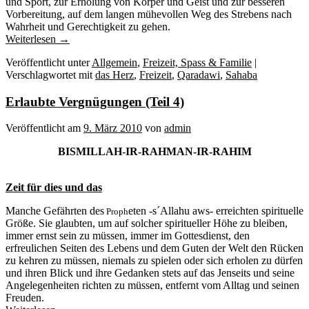
und Sport, zur Erholung von Körper und Geist und zur besseren
Vorbereitung, auf dem langen mühevollen Weg des Strebens nach
Wahrheit und Gerechtigkeit zu gehen.
Weiterlesen
→
Veröffentlicht unter
Allgemein
,
Freizeit, Spass & Familie
|
Verschlagwortet mit
das Herz
,
Freizeit
,
Qaradawi
,
Sahaba
Erlaubte Vergnügungen (Teil 4)
Veröffentlicht am
9. März 2010
von
admin
BISMILLAH-IR-RAHMAN-IR-RAHIM
Zeit für dies und das
Manche Gefährten des
eten -s´Allahu aws- erreichten spirituelle
Proph
Größe. Sie glaubten, um auf solcher spiritueller Höhe zu bleiben,
immer ernst sein zu müssen, immer im Gottesdienst, den
erfreulichen Seiten des Lebens und dem Guten der Welt den Rücken
zu kehren zu müssen, niemals zu spielen oder sich erholen zu dürfen
und ihren Blick und ihre Gedanken stets auf das Jenseits und seine
Angelegenheiten richten zu müssen, entfernt vom Alltag und seinen
Freuden.