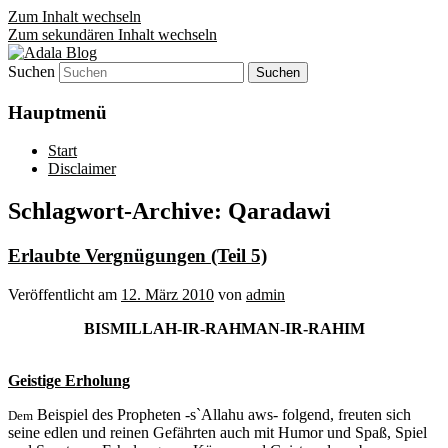
Zum Inhalt wechseln
Zum sekundären Inhalt wechseln
Suchen
Denn die Gerechtigkeit ist die Grundlage
Adala Blog
von allem!
Hauptmenü
Start
Disclaimer
Schlagwort-Archive:
Qaradawi
Erlaubte Vergnügungen (Teil 5)
Veröffentlicht am
12. März 2010
von
admin
BISMILLAH-IR-RAHMAN-IR-RAHIM
Geistige Erholung
Beispiel des Propheten -s`Allahu aws- folgend, freuten sich
Dem
seine edlen und reinen Gefährten auch mit Humor und Spaß, Spiel