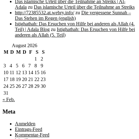
Das islamische Urteil über die Teilnahme an Streiks | Al-
Adala
zu
Das islamische Urteil über die Teilnahme an Streiks
http://72385532.at.webry.info/
zu
Die vergessene Sunnah –
Das Stehen im Regen (english)
Istighathah: Das Ersuchen von Hilfe bei anderen als Allah (4.
Teil) | Adala Blog
zu
Istighathah: Das Ersuchen von Hilfe bei
anderen als Allah (5. Teil)
August 2026
M
D
M
D
F
S
S
1
2
3
4
5
6
7
8
9
10
11
12
13
14
15
16
17
18
19
20
21
22
23
24
25
26
27
28
29
30
31
« Feb.
Meta
Anmelden
Eintrags-Feed
Kommentar-Feed