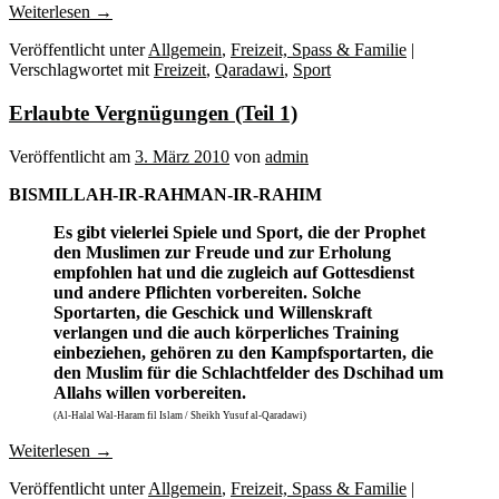
Weiterlesen
→
Veröffentlicht unter
Allgemein
,
Freizeit, Spass & Familie
|
Verschlagwortet mit
Freizeit
,
Qaradawi
,
Sport
Erlaubte Vergnügungen (Teil 1)
Veröffentlicht am
3. März 2010
von
admin
BISMILLAH-IR-RAHMAN-IR-RAHIM
Es gibt vielerlei Spiele und Sport, die der Prophet
den Muslimen zur Freude und zur Erholung
empfohlen hat und die zugleich auf Gottesdienst
und andere Pflichten vorbereiten. Solche
Sportarten, die Geschick und Willenskraft
verlangen und die auch körperliches Training
einbeziehen, gehören zu den Kampfsportarten, die
den Muslim für die Schlachtfelder des Dschihad um
Allahs willen vorbereiten.
(Al-Halal Wal-Haram fil Islam / Sheikh Yusuf al-Qaradawi)
Weiterlesen
→
Veröffentlicht unter
Allgemein
,
Freizeit, Spass & Familie
|