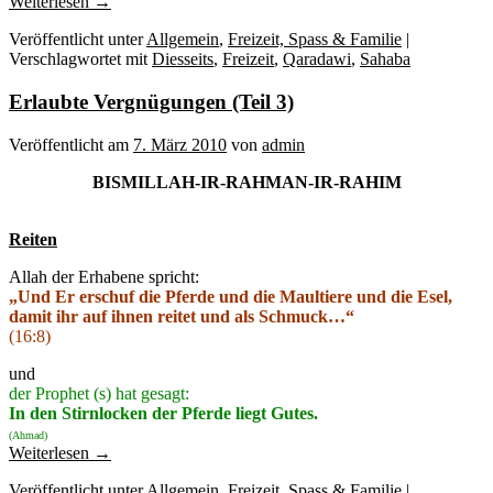
Weiterlesen
→
Veröffentlicht unter
Allgemein
,
Freizeit, Spass & Familie
|
Verschlagwortet mit
Diesseits
,
Freizeit
,
Qaradawi
,
Sahaba
Erlaubte Vergnügungen (Teil 3)
Veröffentlicht am
7. März 2010
von
admin
BISMILLAH-IR-RAHMAN-IR-RAHIM
Reiten
Allah der Erhabene spricht:
„Und Er erschuf die Pferde und die Maultiere und die Esel,
damit ihr auf ihnen reitet und als Schmuck…“
(16:8)
und
der Prophet (s) hat gesagt:
In den Stirnlocken der Pferde liegt Gutes.
(Ahmad)
Weiterlesen
→
Veröffentlicht unter
Allgemein
,
Freizeit, Spass & Familie
|