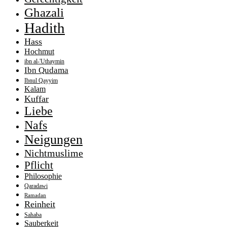
Ghazali
Hadith
Hass
Hochmut
ibn al-'Uthaymin
Ibn Qudama
Ibnul Qayyim
Kalam
Kuffar
Liebe
Nafs
Neigungen
Nichtmuslime
Pflicht
Philosophie
Qaradawi
Ramadan
Reinheit
Sahaba
Sauberkeit