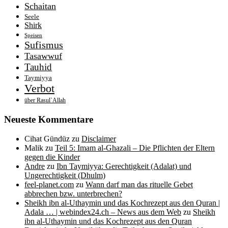
Schaitan
Seele
Shirk
Speisen
Sufismus
Tasawwuf
Tauhid
Taymiyya
Verbot
über Rasul`Allah
Neueste Kommentare
Cihat Gündüz
zu
Disclaimer
Malik
zu
Teil 5: Imam al-Ghazali – Die Pflichten der Eltern
gegen die Kinder
Andre
zu
Ibn Taymiyya: Gerechtigkeit (Adalat) und
Ungerechtigkeit (Dhulm)
feel-planet.com
zu
Wann darf man das rituelle Gebet
abbrechen bzw. unterbrechen?
Sheikh ibn al-Uthaymin und das Kochrezept aus den Quran |
Adala … | webindex24.ch – News aus dem Web
zu
Sheikh
ibn al-Uthaymin und das Kochrezept aus den Quran