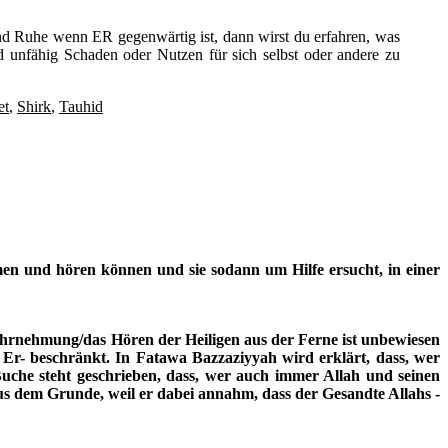
und Ruhe wenn ER gegenwärtig ist, dann wirst du erfahren, was
nd unfähig Schaden oder Nutzen für sich selbst oder andere zu
et
,
Shirk
,
Tauhid
men und hören können und sie sodann um Hilfe ersucht, in einer
Wahrnehmung/das Hören der Heiligen aus der Ferne ist unbewiesen
ei Er- beschränkt. In Fatawa Bazzaziyyah wird erklärt, dass, wer
 Buche steht geschrieben, dass, wer auch immer Allah und seinen
us dem Grunde, weil er dabei annahm, dass der Gesandte Allahs -