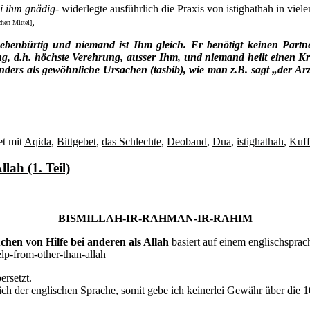
ei ihm gnädig-
widerlegte ausführlich die Praxis von istighathah in vie
,
chen Mittel]
 ebenbürtig und niemand ist Ihm gleich. Er benötigt keinen Part
, d.h. höchste Verehrung, ausser Ihm, und niemand heilt einen Kran
 anders als gewöhnliche Ursachen (tasbib), wie man z.B. sagt „der Ar
t mit
Aqida
,
Bittgebet
,
das Schlechte
,
Deoband
,
Dua
,
istighathah
,
Kuff
lah (1. Teil)
BISMILLAH-IR-RAHMAN-IR-RAHIM
chen von Hilfe bei anderen als Allah
basiert auf einem englischsprach
elp-from-other-than-allah
ersetzt.
lich der englischen Sprache, somit gebe ich keinerlei Gewähr über die