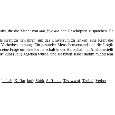
Sufis, die die Macht von
kun fayakun
den Geschöpfen zusprachen. Er
elle Kraft zu gewähren, um das Universum zu lenken; eine Kraft die
der Vorherbestimmung. Ein gesunder Menschenverstand und die Logik
h eine Frage um eine Partnerschaft in der Herrschaft mit Allah darstellt
ort kun! (Sei!) gegeben wurde, und sie bitten selber darum mit diesem
ighathah
,
Kuffar
,
kufr
,
Shirk
,
Sufismus
,
Tasawwuf
,
Tauhid
,
Verbot