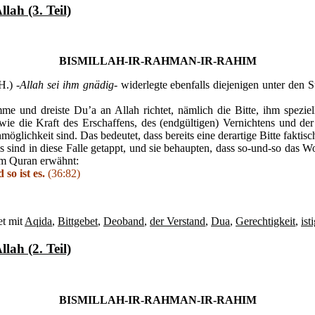
lah (3. Teil)
BISMILLAH-IR-RAHMAN-IR-RAHIM
4H.)
-Allah sei ihm gnädig-
widerlegte ebenfalls diejenigen unter den 
me und dreiste Du’a an Allah richtet, nämlich die Bitte, ihm spezi
o wie die Kraft des Erschaffens, des (endgültigen) Vernichtens und 
möglichkeit sind. Das bedeutet, dass bereits eine derartige Bitte faktisc
s sind in diese Falle getappt, und sie behaupten, dass so-und-so das W
 im Quran erwähnt:
 so ist es.
(36:82)
t mit
Aqida
,
Bittgebet
,
Deoband
,
der Verstand
,
Dua
,
Gerechtigkeit
,
ist
lah (2. Teil)
BISMILLAH-IR-RAHMAN-IR-RAHIM