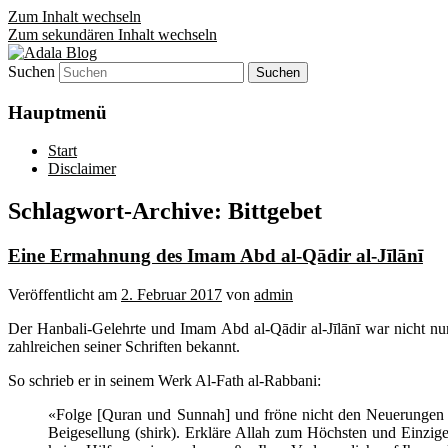
Zum Inhalt wechseln
Zum sekundären Inhalt wechseln
Suchen
Denn die Gerechtigkeit ist die Grundlage 
Adala Blog
Hauptmenü
Start
Disclaimer
Schlagwort-Archive:
Bittgebet
Eine Ermahnung des Imam Abd al-Qādir al-Jīlānī
Veröffentlicht am
2. Februar 2017
von
admin
Der Hanbali-Gelehrte und Imam Abd al-Qādir al-Jīlānī war nicht nu
zahlreichen seiner Schriften bekannt.
So schrieb er in seinem Werk Al-Fath al-Rabbani:
«Folge [Quran und Sunnah] und fröne nicht den Neuerungen (b
Beigesellung (shirk). Erkläre Allah zum Höchsten und Einzige