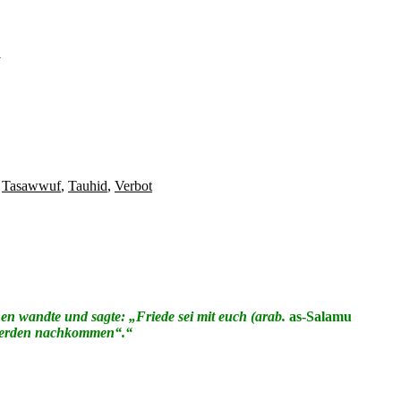
h
,
Tasawwuf
,
Tauhid
,
Verbot
en wandte und sagte: „Friede sei mit euch (arab.
as-Salamu
r werden nachkommen“.“