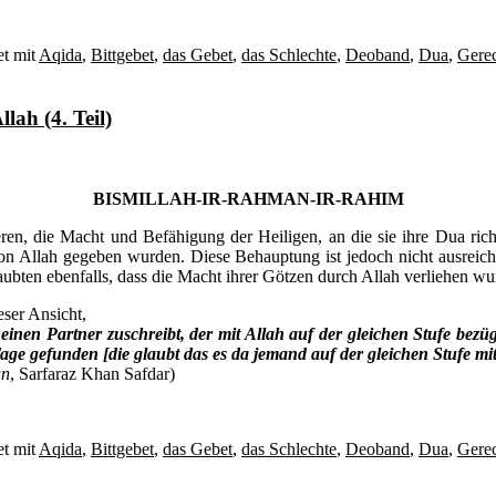
t mit
Aqida
,
Bittgebet
,
das Gebet
,
das Schlechte
,
Deoband
,
Dua
,
Gerec
lah (4. Teil)
BISMILLAH-IR-RAHMAN-IR-RAHIM
eren, die Macht und Befähigung der Heiligen, an die sie ihre Dua rich
von Allah gegeben wurden. Diese Behauptung ist jedoch nicht ausreic
glaubten ebenfalls, dass die Macht ihrer Götzen durch Allah verliehen wu
eser Ansicht,
inen Partner zuschreibt, der mit Allah auf der gleichen Stufe bezüg
Tage gefunden [die glaubt das es da jemand auf der gleichen Stufe m
an
, Sarfaraz Khan Safdar)
t mit
Aqida
,
Bittgebet
,
das Gebet
,
das Schlechte
,
Deoband
,
Dua
,
Gerec