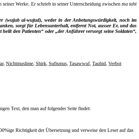
len seiner Werke. Er schrieb in seiner Unterscheidung zwischen
ma taht
ner (wujub al-wujud), weder in der Anbetungswürdigkeit, noch im
ken, sorgt für Lebensunterhalt, entfernt Not, ausser Er, und das
zt heilt den Patienten“ oder „der Anführer versorgt seine Soldaten“,
ar
,
Nichtmuslime
,
Shirk
,
Sufismus
,
Tasawwuf
,
Tauhid
,
Verbot
igen Text, den man auf folgender Seite findet:
 100%ige Richtigkeit der Übersetzung und verweise den Leser auf das