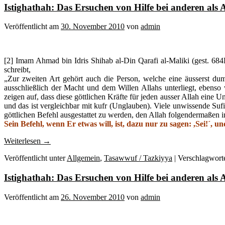
Istighathah: Das Ersuchen von Hilfe bei anderen als Al
Veröffentlicht am
30. November 2010
von
admin
[2] Imam Ahmad bin Idris Shihab al-Din Qarafi al-Maliki (gest. 68
schreibt,
„Zur zweiten Art gehört auch die Person, welche eine äusserst dum
ausschließlich der Macht und dem Willen Allahs unterliegt, ebens
zeigen auf, dass diese göttlichen Kräfte für jeden ausser Allah eine Un
und das ist vergleichbar mit kufr (Unglauben). Viele unwissende Sufi
göttlichen Befehl ausgestattet zu werden, den Allah folgendermaßen
Sein Befehl, wenn Er etwas will, ist, dazu nur zu sagen: ,Sei!´, und
Weiterlesen
→
Veröffentlicht unter
Allgemein
,
Tasawwuf / Tazkiyya
|
Verschlagworte
Istighathah: Das Ersuchen von Hilfe bei anderen als Al
Veröffentlicht am
26. November 2010
von
admin