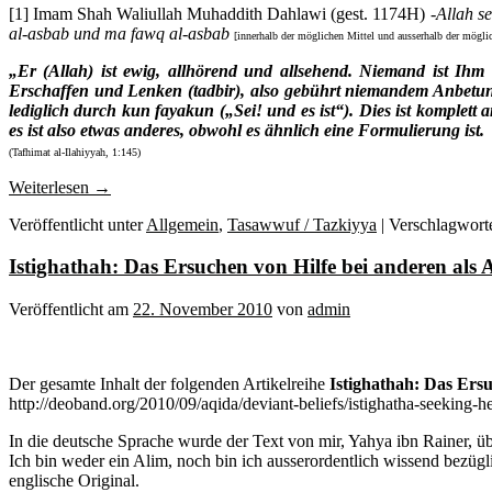
[1] Imam Shah Waliullah Muhaddith Dahlawi (gest. 1174H)
-Allah s
al-asbab
und
ma fawq al-asbab
[innerhalb der möglichen Mittel und ausserhalb der mögli
„Er (Allah) ist ewig, allhörend und allsehend. Niemand ist Ihm
Erschaffen und Lenken (tadbir), also gebührt niemandem Anbetung
lediglich durch kun fayakun
(„Sei! und es ist“). Dies ist komplett
es ist also etwas anderes, obwohl es ähnlich eine Formulierung ist.
(Tafhimat al-Ilahiyyah, 1:145)
Weiterlesen
→
Veröffentlicht unter
Allgemein
,
Tasawwuf / Tazkiyya
|
Verschlagworte
Istighathah: Das Ersuchen von Hilfe bei anderen als Al
Veröffentlicht am
22. November 2010
von
admin
Der gesamte Inhalt der folgenden Artikelreihe
Istighathah: Das Ersu
http://deoband.org/2010/09/aqida/deviant-beliefs/istighatha-seeking-h
In die deutsche Sprache wurde der Text von mir, Yahya ibn Rainer, üb
Ich bin weder ein Alim, noch bin ich ausserordentlich wissend bezüg
englische Original.