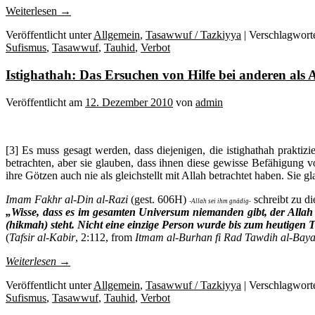
Weiterlesen
→
Veröffentlicht unter
Allgemein
,
Tasawwuf / Tazkiyya
|
Verschlagworte
Sufismus
,
Tasawwuf
,
Tauhid
,
Verbot
Istighathah: Das Ersuchen von Hilfe bei anderen als Al
Veröffentlicht am
12. Dezember 2010
von
admin
[3] Es muss gesagt werden, dass diejenigen, die istighathah praktizi
betrachten, aber sie glauben, dass ihnen diese gewisse Befähigung 
ihre Götzen auch nie als gleichstellt mit Allah betrachtet haben. Sie 
Imam Fakhr al-Din al-Razi
(gest. 606H)
schreibt zu di
-Allah sei ihm gnädig-
„Wisse, dass es im gesamten Universum niemanden gibt, der Allah e
(hikmah) steht. Nicht eine einzige Person wurde bis zum heutigen 
(
Tafsir al-Kabir
, 2:112, from
Itmam al-Burhan
fi Rad Tawdih al-Bay
Weiterlesen
→
Veröffentlicht unter
Allgemein
,
Tasawwuf / Tazkiyya
|
Verschlagworte
Sufismus
,
Tasawwuf
,
Tauhid
,
Verbot