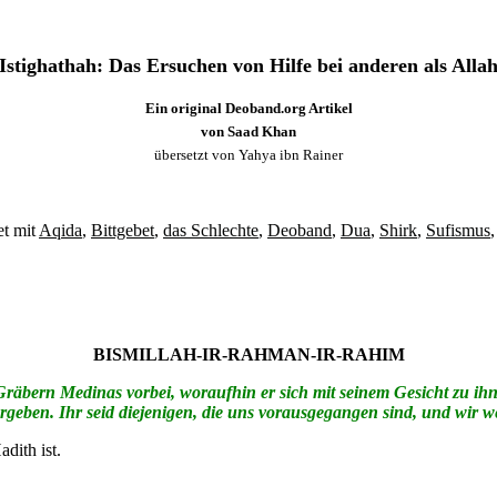
Istighathah: Das Ersuchen von Hilfe bei anderen als Alla
Ein original Deoband.org Artikel
von Saad Khan
übersetzt von Yahya ibn Rainer
t mit
Aqida
,
Bittgebet
,
das Schlechte
,
Deoband
,
Dua
,
Shirk
,
Sufismus
BISMILLAH-IR-RAHMAN-IR-RAHIM
Gräbern Medinas vorbei, woraufhin er sich mit seinem Gesicht zu ihn
ergeben. Ihr seid diejenigen, die uns vorausgegangen sind, und wi
adith ist.