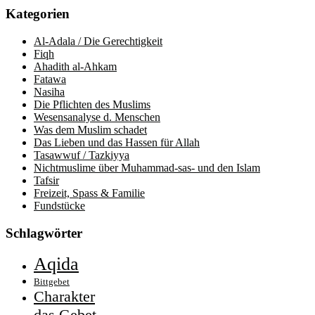
Kategorien
Al-Adala / Die Gerechtigkeit
Fiqh
Ahadith al-Ahkam
Fatawa
Nasiha
Die Pflichten des Muslims
Wesensanalyse d. Menschen
Was dem Muslim schadet
Das Lieben und das Hassen für Allah
Tasawwuf / Tazkiyya
Nichtmuslime über Muhammad-sas- und den Islam
Tafsir
Freizeit, Spass & Familie
Fundstücke
Schlagwörter
Aqida
Bittgebet
Charakter
das Gebet