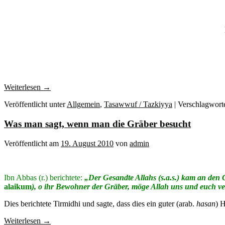
Weiterlesen
→
Veröffentlicht unter
Allgemein
,
Tasawwuf / Tazkiyya
|
Verschlagworte
Was man sagt, wenn man die Gräber besucht
Veröffentlicht am
19. August 2010
von
admin
Ibn Abbas (r.) berichtete:
„Der Gesandte Allahs (s.a.s.) kam an den 
alaikum
), o ihr Bewohner der Gräber, möge Allah uns und euch v
Dies berichtete Tirmidhi und sagte, dass dies ein guter (arab.
hasan
) H
Weiterlesen
→