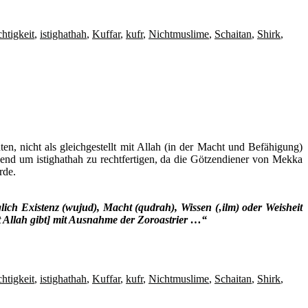
htigkeit
,
istighathah
,
Kuffar
,
kufr
,
Nichtmuslime
,
Schaitan
,
Shirk
,
ten, nicht als gleichgestellt mit Allah (in der Macht und Befähigung)
hend um istighathah zu rechtfertigen, da die Götzendiener von Mekka
rde.
lich Existenz (wujud), Macht (qudrah), Wissen (‚ilm) oder Weisheit
it Allah gibt] mit Ausnahme der Zoroastrier …“
htigkeit
,
istighathah
,
Kuffar
,
kufr
,
Nichtmuslime
,
Schaitan
,
Shirk
,