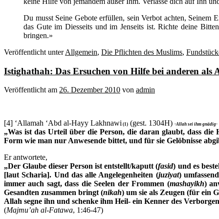
keine Hilfe von jemandem außer Ihm. Verlasse dich auf Ihn und
Du musst Seine Gebote erfüllen, sein Verbot achten, Seinem E
das Gute im Diesseits und im Jenseits ist. Richte deine Bitt
bringen.»
Veröffentlicht unter
Allgemein
,
Die Pflichten des Muslims
,
Fundstück
Istighathah: Das Ersuchen von Hilfe bei anderen als Al
Veröffentlicht am
26. Dezember 2010
von
admin
[4] ‘Allamah ‘Abd al-Hayy Lakhnawi
(gest. 1304H)
(1)
-Allah sei ihm gnädig-
„Was ist das Urteil über die Person, die daran glaubt, dass d
Form wie man nur Anwesende bittet, und für sie Gelöbnisse abgi
Er antwortete,
„Der Glaube dieser Person ist entstellt/kaputt (
fasid
) und es best
[laut Scharia]. Und das alle Angelegenheiten (
juziyat
) umfassend
immer auch sagt, dass die Seelen der Frommen (
mashayikh
) an
Gesandten zusammen bringt (
nikah
) um sie als Zeugen (für ein
Allah segne ihn und schenke ihm Heil- ein Kenner des Verborgen
(
Majmu’ah al-Fatawa
, 1:46-47)