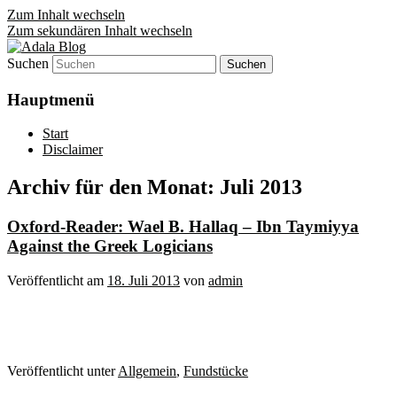
Zum Inhalt wechseln
Zum sekundären Inhalt wechseln
Suchen
Denn die Gerechtigkeit ist die Grundlage
Adala Blog
von allem!
Hauptmenü
Start
Disclaimer
Archiv für den Monat:
Juli 2013
Oxford-Reader: Wael B. Hallaq – Ibn Taymiyya
Against the Greek Logicians
Veröffentlicht am
18. Juli 2013
von
admin
Veröffentlicht unter
Allgemein
,
Fundstücke