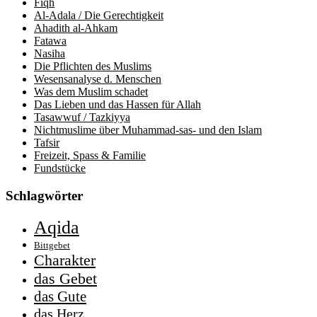
Fiqh
Al-Adala / Die Gerechtigkeit
Ahadith al-Ahkam
Fatawa
Nasiha
Die Pflichten des Muslims
Wesensanalyse d. Menschen
Was dem Muslim schadet
Das Lieben und das Hassen für Allah
Tasawwuf / Tazkiyya
Nichtmuslime über Muhammad-sas- und den Islam
Tafsir
Freizeit, Spass & Familie
Fundstücke
Schlagwörter
Aqida
Bittgebet
Charakter
das Gebet
das Gute
das Herz