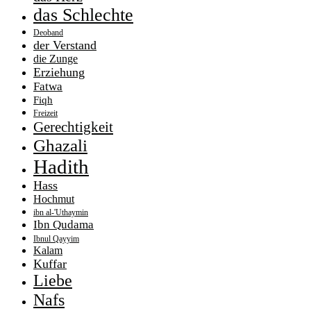
das Schlechte
Deoband
der Verstand
die Zunge
Erziehung
Fatwa
Fiqh
Freizeit
Gerechtigkeit
Ghazali
Hadith
Hass
Hochmut
ibn al-'Uthaymin
Ibn Qudama
Ibnul Qayyim
Kalam
Kuffar
Liebe
Nafs