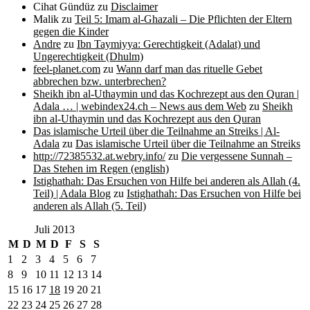
Cihat Gündüz
zu
Disclaimer
Malik
zu
Teil 5: Imam al-Ghazali – Die Pflichten der Eltern
gegen die Kinder
Andre
zu
Ibn Taymiyya: Gerechtigkeit (Adalat) und
Ungerechtigkeit (Dhulm)
feel-planet.com
zu
Wann darf man das rituelle Gebet
abbrechen bzw. unterbrechen?
Sheikh ibn al-Uthaymin und das Kochrezept aus den Quran |
Adala … | webindex24.ch – News aus dem Web
zu
Sheikh
ibn al-Uthaymin und das Kochrezept aus den Quran
Das islamische Urteil über die Teilnahme an Streiks | Al-
Adala
zu
Das islamische Urteil über die Teilnahme an Streiks
http://72385532.at.webry.info/
zu
Die vergessene Sunnah –
Das Stehen im Regen (english)
Istighathah: Das Ersuchen von Hilfe bei anderen als Allah (4.
Teil) | Adala Blog
zu
Istighathah: Das Ersuchen von Hilfe bei
anderen als Allah (5. Teil)
Juli 2013
M
D
M
D
F
S
S
1
2
3
4
5
6
7
8
9
10
11
12
13
14
15
16
17
18
19
20
21
22
23
24
25
26
27
28