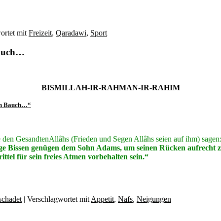
ortet mit
Freizeit
,
Qaradawi
,
Sport
Bauch…
BISMILLAH-IR-RAHMAN-IR-RAHIM
nen Bauch…“
e den GesandtenAllâhs (Frieden und Segen Allâhs seien auf ihm) sagen
ige Bissen genügen dem Sohn Adams, um seinen Rücken aufrecht zu h
ittel für sein freies Atmen vorbehalten sein.“
schadet
|
Verschlagwortet mit
Appetit
,
Nafs
,
Neigungen