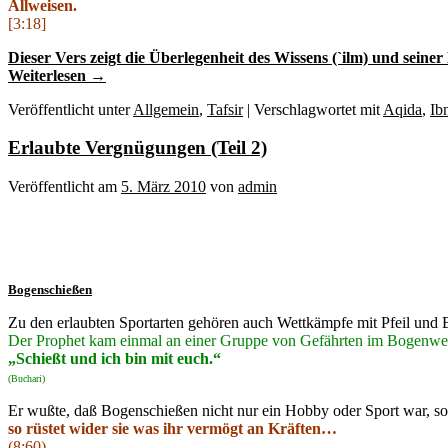
Allweisen.
[3:18]
Dieser Vers zeigt die Überlegenheit des Wissens (`ilm) und sein
Weiterlesen
→
Veröffentlicht unter
Allgemein
,
Tafsir
|
Verschlagwortet mit
Aqida
,
Ib
Erlaubte Vergnügungen (Teil 2)
Veröffentlicht am
5. März 2010
von
admin
Bogenschießen
Zu den erlaubten Sportarten gehören auch Wettkämpfe mit Pfeil und
Der Prophet kam einmal an einer Gruppe von Gefährten im Bogenwett
„Schießt und ich bin mit euch.“
(Buchari)
Er wußte, daß Bogenschießen nicht nur ein Hobby oder Sport war, sond
so rüstet wider sie was ihr vermögt an Kräften…
(8:60)