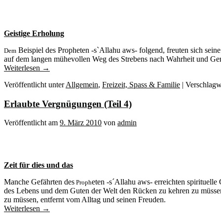
Geistige Erholung
Beispiel des Propheten -s`Allahu aws- folgend, freuten sich sei
Dem
auf dem langen mühevollen Weg des Strebens nach Wahrheit und Gere
Weiterlesen
→
Veröffentlicht unter
Allgemein
,
Freizeit, Spass & Familie
|
Verschlagw
Erlaubte Vergnügungen (Teil 4)
Veröffentlicht am
9. März 2010
von
admin
Zeit für dies und das
Manche Gefährten des
eten -s´Allahu aws- erreichten spirituell
Proph
des Lebens und dem Guten der Welt den Rücken zu kehren zu müssen, n
zu müssen, entfernt vom Alltag und seinen Freuden.
Weiterlesen
→