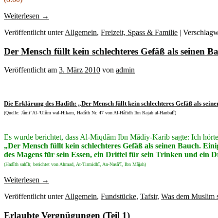
Weiterlesen
→
Veröffentlicht unter
Allgemein
,
Freizeit, Spass & Familie
|
Verschlagw
Der Mensch füllt kein schlechteres Gefäß als seinen 
Veröffentlicht am
3. März 2010
von
admin
Die Erklärung des Hadîth: „Der Mensch füllt kein schlechteres Gefäß als sei
(Quelle: Jâmi’ Al-‘Ulûm wal-Hikam, Hadîth Nr. 47 von Al-Hâfidh Ibn Rajab al-Hanbalî)
Es wurde berichtet, dass Al-Miqdâm Ibn Mâdiy-Karib sagte: Ich hört
„Der Mensch füllt kein schlechteres Gefäß als seinen Bauch. Ein
des Magens für sein Essen, ein Drittel für sein Trinken und ein Dr
(Hadîth sahîh; berichtet von Ahmad, At-Tirmidhî, An-Nasâ’î, Ibn Mâjah)
Weiterlesen
→
Veröffentlicht unter
Allgemein
,
Fundstücke
,
Tafsir
,
Was dem Muslim 
Erlaubte Vergnügungen (Teil 1)