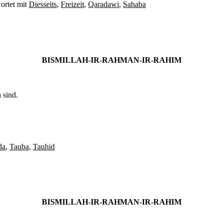
ortet mit
Diesseits
,
Freizeit
,
Qaradawi
,
Sahaba
BISMILLAH-IR-RAHMAN-IR-RAHIM
 sind.
da
,
Tauba
,
Tauhid
BISMILLAH-IR-RAHMAN-IR-RAHIM