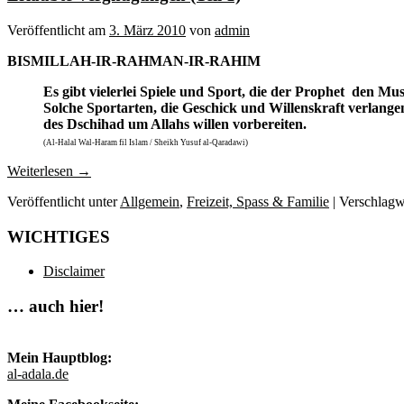
Veröffentlicht am
3. März 2010
von
admin
BISMILLAH-IR-RAHMAN-IR-RAHIM
Es gibt vielerlei Spiele und Sport, die der Prophet
den Musl
Solche Sportarten, die Geschick und Willenskraft verlange
des Dschihad um Allahs willen vorbereiten.
(Al-Halal Wal-Haram fil Islam / Sheikh Yusuf al-Qaradawi)
Weiterlesen
→
Veröffentlicht unter
Allgemein
,
Freizeit, Spass & Familie
|
Verschlagw
WICHTIGES
Disclaimer
… auch hier!
Mein Hauptblog:
al-adala.de