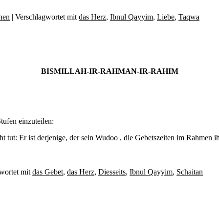
hen
|
Verschlagwortet mit
das Herz
,
Ibnul Qayyim
,
Liebe
,
Taqwa
BISMILLAH-IR-RAHMAN-IR-RAHIM
tufen einzuteilen:
cht tut: Er ist derjenige, der sein Wudoo , die Gebetszeiten im Rahmen 
wortet mit
das Gebet
,
das Herz
,
Diesseits
,
Ibnul Qayyim
,
Schaitan