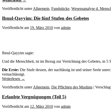
Weiterlesen
→
Veröffentlicht unter
Allgemein
,
Fundstücke
,
Wesensanalyse d. Mensc
Ibnul-Qayyim: Die fünf Stufen des Gebetes
Veröffentlicht am
19. März 2010
von
admin
Ibnul-Qayyim sagte:
Und die Menschheit, ist im Bezug zur Verrichtung des Gebetes, in 5 S
Die Erste:
Die Stufe dessen, der nachlässig ist und seiner Seele unre
vernachlässigt.
Weiterlesen
→
Veröffentlicht unter
Allgemein
,
Die Pflichten des Muslims
|
Verschlag
Erlaubte Vergnügungen (Teil 5)
Veröffentlicht am
12. März 2010
von
admin