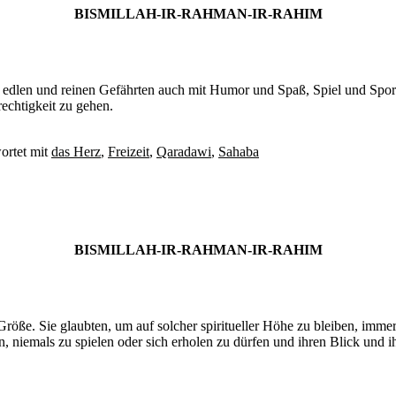
BISMILLAH-IR-RAHMAN-IR-RAHIM
ne edlen und reinen Gefährten auch mit Humor und Spaß, Spiel und Spor
chtigkeit zu gehen.
ortet mit
das Herz
,
Freizeit
,
Qaradawi
,
Sahaba
BISMILLAH-IR-RAHMAN-IR-RAHIM
e Größe. Sie glaubten, um auf solcher spiritueller Höhe zu bleiben, imme
iemals zu spielen oder sich erholen zu dürfen und ihren Blick und ihr