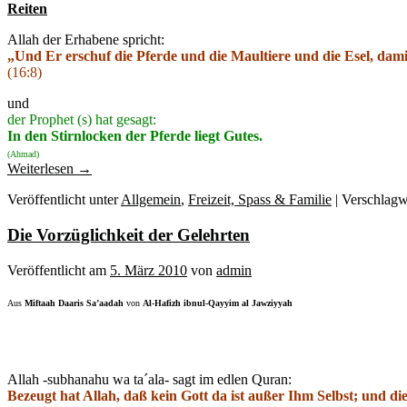
Reiten
Allah der Erhabene spricht:
„Und Er erschuf die Pferde und die Maultiere und die Esel, dam
(16:8)
und
der Prophet (s) hat gesagt:
In den Stirnlocken der Pferde liegt Gutes.
(Ahmad)
Weiterlesen
→
Veröffentlicht unter
Allgemein
,
Freizeit, Spass & Familie
|
Verschlagw
Die Vorzüglichkeit der Gelehrten
Veröffentlicht am
5. März 2010
von
admin
Aus
Miftaah Daaris Sa’aadah
von
Al-Hafizh ibnul-Qayyim al Jawziyyah
Allah -subhanahu wa ta´ala- sagt im edlen Quran:
Bezeugt hat Allah, daß kein Gott da ist außer Ihm Selbst; und di