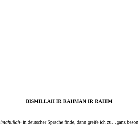
von allem!
BISMILLAH-IR-RAHMAN-IR-RAHIM
himahullah-
in deutscher Sprache finde, dann greife ich zu…ganz beso