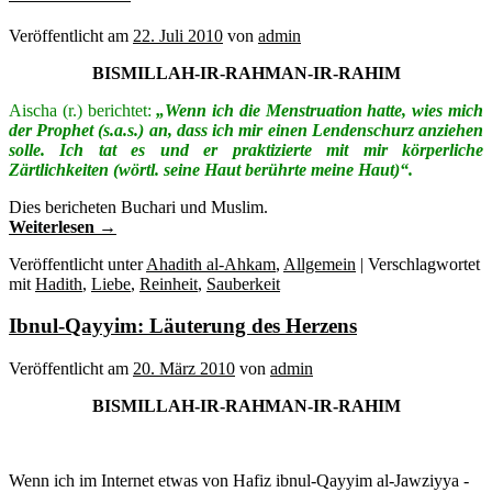
Veröffentlicht am
22. Juli 2010
von
admin
BISMILLAH-IR-RAHMAN-IR-RAHIM
Aischa (r.) berichtet:
„Wenn ich die Menstruation hatte, wies mich
der Prophet (s.a.s.) an, dass ich mir einen Lendenschurz anziehen
solle. Ich tat es und er praktizierte mit mir körperliche
Zärtlichkeiten (wörtl. seine Haut berührte meine Haut)“.
Dies bericheten Buchari und Muslim.
Weiterlesen
→
Veröffentlicht unter
Ahadith al-Ahkam
,
Allgemein
|
Verschlagwortet
mit
Hadith
,
Liebe
,
Reinheit
,
Sauberkeit
Ibnul-Qayyim: Läuterung des Herzens
Veröffentlicht am
20. März 2010
von
admin
BISMILLAH-IR-RAHMAN-IR-RAHIM
Wenn ich im Internet etwas von Hafiz ibnul-Qayyim al-Jawziyya
-