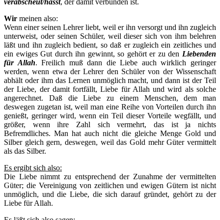
verabscheut/hasst
, der damit verbunden ist.
W
ir
meinen also:
Wenn einer seinen Lehrer liebt, weil er ihn versorgt und ihn zugleich
unterweist, oder seinen Schüler, weil dieser sich von ihm belehren
läßt und ihn zugleich bedient, so daß er zugleich ein zeitliches und
ein ewiges Gut durch ihn gewinnt, so gehört er zu den
Liebenden
für Allah
. Freilich muß dann die Liebe auch wirklich geringer
werden, wenn etwa der Lehrer den Schüler von der Wissenschaft
abhält oder ihm das Lernen unmöglich macht, und dann ist der Teil
der Liebe, der damit fortfällt, Liebe für Allah und wird als solche
angerechnet. Daß die Liebe zu einem Menschen, dem man
deswegen zugetan ist, weil man eine Reihe von Vorteilen durch ihn
genießt, geringer wird, wenn ein Teil dieser Vorteile wegfällt, und
größer, wenn ihre Zahl sich vermehrt, das ist ja nichts
Befremdliches. Man hat auch nicht die gleiche Menge Gold und
Silber gleich gern, deswegen, weil das Gold mehr Güter vermittelt
als das Silber.
Es ergibt sich also:
Die Liebe nimmt zu entsprechend der Zunahme der vermittelten
Güter; die Vereinigung von zeitlichen und ewigen Gütern ist nicht
unmöglich, und die Liebe, die sich darauf gründet, gehört zu der
Liebe für Allah.
Es läßt sich also sagen: