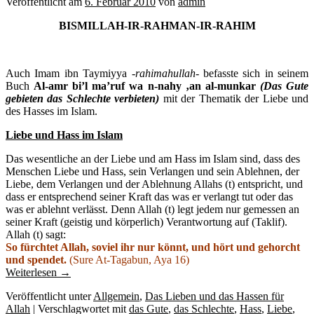
Veröffentlicht am
6. Februar 2010
von
admin
BISMILLAH-IR-RAHMAN-IR-RAHIM
Auch Imam ibn Taymiyya
-rahimahullah-
befasste sich in seinem
Buch
Al-amr bi’l ma’ruf wa n-nahy ‚an al-munkar
(Das Gute
gebieten das Schlechte verbieten)
mit der Thematik der Liebe und
des Hasses im Islam.
Liebe und Hass im Islam
Das wesentliche an der Liebe und am Hass im Islam sind, dass des
Menschen Liebe und Hass, sein Verlangen und sein Ablehnen, der
Liebe, dem Verlangen und der Ablehnung Allahs (t) entspricht, und
dass er entsprechend seiner Kraft das was er verlangt tut oder das
was er ablehnt verlässt. Denn Allah (t) legt jedem nur gemessen an
seiner Kraft (geistig und körperlich) Verantwortung auf (Taklif).
Allah (t) sagt:
So fürchtet Allah, soviel ihr nur könnt, und hört und gehorcht
und spendet.
(Sure At-Tagabun, Aya 16)
Weiterlesen
→
Veröffentlicht unter
Allgemein
,
Das Lieben und das Hassen für
Allah
|
Verschlagwortet mit
das Gute
,
das Schlechte
,
Hass
,
Liebe
,