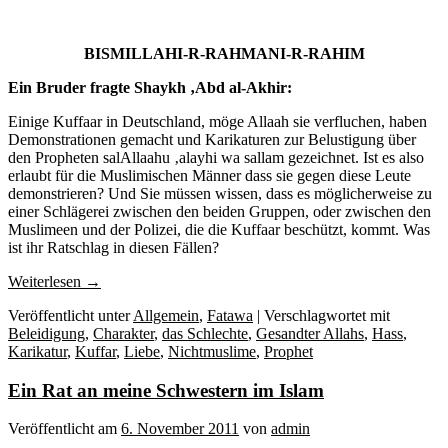
BISMILLAHI-R-RAHMANI-R-RAHIM
Ein Bruder fragte Shaykh ‚Abd al-Akhir:
Einige Kuffaar in Deutschland, möge Allaah sie verfluchen, haben
Demonstrationen gemacht und Karikaturen zur Belustigung über
den Propheten salAllaahu ‚alayhi wa sallam gezeichnet. Ist es also
erlaubt für die Muslimischen Männer dass sie gegen diese Leute
demonstrieren? Und Sie müssen wissen, dass es möglicherweise zu
einer Schlägerei zwischen den beiden Gruppen, oder zwischen den
Muslimeen und der Polizei, die die Kuffaar beschützt, kommt. Was
ist ihr Ratschlag in diesen Fällen?
Weiterlesen
→
Veröffentlicht unter
Allgemein
,
Fatawa
|
Verschlagwortet mit
Beleidigung
,
Charakter
,
das Schlechte
,
Gesandter Allahs
,
Hass
,
Karikatur
,
Kuffar
,
Liebe
,
Nichtmuslime
,
Prophet
Ein Rat an meine Schwestern im Islam
Veröffentlicht am
6. November 2011
von
admin