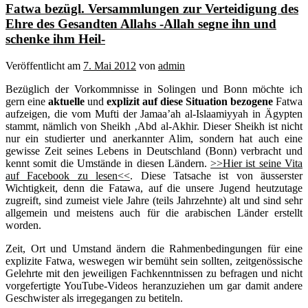
Fatwa bezügl. Versammlungen zur Verteidigung des
Ehre des Gesandten Allahs -Allah segne ihn und
schenke ihm Heil-
Veröffentlicht am
7. Mai 2012
von
admin
Bezüglich der Vorkommnisse in Solingen und Bonn möchte ich
gern eine
aktuelle
und
explizit auf diese Situation bezogene
Fatwa
aufzeigen, die vom Mufti der Jamaa’ah al-Islaamiyyah in Ägypten
stammt, nämlich von Sheikh ‚Abd al-Akhir. Dieser Sheikh ist nicht
nur ein studierter und anerkannter Alim, sondern hat auch eine
gewisse Zeit seines Lebens in Deutschland (Bonn) verbracht und
kennt somit die Umstände in diesen Ländern.
>>Hier ist seine Vita
auf Facebook zu lesen<<
. Diese Tatsache ist von äusserster
Wichtigkeit, denn die Fatawa, auf die unsere Jugend heutzutage
zugreift, sind zumeist viele Jahre (teils Jahrzehnte) alt und sind sehr
allgemein und meistens auch für die arabischen Länder erstellt
worden.
Zeit, Ort und Umstand ändern die Rahmenbedingungen für eine
explizite Fatwa, weswegen wir bemüht sein sollten, zeitgenössische
Gelehrte mit den jeweiligen Fachkenntnissen zu befragen und nicht
vorgefertigte YouTube-Videos heranzuziehen um gar damit andere
Geschwister als irregegangen zu betiteln.