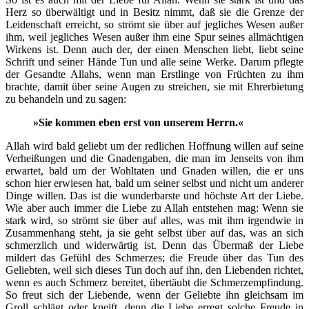
Herz so überwältigt und in Besitz nimmt, daß sie die Grenze der
Leidenschaft erreicht, so strömt sie über auf jegliches Wesen außer
ihm, weil jegliches Wesen außer ihm eine Spur seines allmächtigen
Wirkens ist. Denn auch der, der einen Menschen liebt, liebt seine
Schrift und seiner Hände Tun und alle seine Werke. Darum pflegte
der Gesandte Allahs, wenn man Erstlinge von Früchten zu ihm
brachte, damit über seine Augen zu streichen, sie mit Ehrerbietung
zu behandeln und zu sagen:
»Sie kommen eben erst von unserem Herrn.«
Allah wird bald geliebt um der redlichen Hoffnung willen auf seine
Verheißungen und die Gnadengaben, die man im Jenseits von ihm
erwartet, bald um der Wohltaten und Gnaden willen, die er uns
schon hier erwiesen hat, bald um seiner selbst und nicht um anderer
Dinge willen. Das ist die wunderbarste und höchste Art der Liebe.
Wie aber auch immer die Liebe zu Allah entstehen mag: Wenn sie
stark wird, so strömt sie über auf alles, was mit ihm irgendwie in
Zusammenhang steht, ja sie geht selbst über auf das, was an sich
schmerzlich und widerwärtig ist. Denn das Übermaß der Liebe
mildert das Gefühl des Schmerzes; die Freude über das Tun des
Geliebten, weil sich dieses Tun doch auf ihn, den Liebenden richtet,
wenn es auch Schmerz bereitet, übertäubt die Schmerzempfindung.
So freut sich der Liebende, wenn der Geliebte ihn gleichsam im
Groll schlägt oder kneift, denn die Liebe erregt solche Freude in