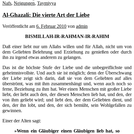
Nafs
,
Neigungen
,
Taymiyya
Al-Ghazali: Die vierte Art der Liebe
Veröffentlicht am
6. Februar 2010
von
admin
BISMILLAH-IR-RAHMAN-IR-RAHIM
Daß einer liebt nur um Allahs willen und für Allah, nicht um von
dem Geliebten Belehrung und Erziehung zu genießen oder durch
ihn zu irgend etwas anderem zu gelangen.
Das ist die höchste Stufe der Liebe und die unbegreiflichste und
geheimnisvollste. Und auch sie ist möglich; denn der Überschwang
der Liebe zeigt sich darin, daß sie von dem Geliebten auf alles
überströmt, was mit ihm zusammenhängt und, wenn auch noch so
ferne, Beziehung zu ihm hat. Wer einen Menschen mit großer Liebe
liebt, der liebt auch den, der diesen Menschen lieb hat, und den, der
von ihm geliebt wird; und liebt den, der dem Geliebten dient, und
den, der ihn lobt, und den, der sich bemüht, sein Wohlgefallen zu
gewinnen.
Einer der Alten sagt:
»Wenn ein Gläubiger einen Gläubigen lieb hat, so