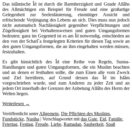
Das islâmische Îd ist durch die Barmherzigkeit und Gnade Allâhs
des Allmächtigen ein Beispiel für Freude und eine großartige
Gelegenheit zur Seelenläuterung, einmütiger Ansicht und
erfrischende Verjüngung des Lebens an sich. Dies muss nun jedoch
nicht automatisch Nachlässigkeit gegenüber Verpflichtungen und
Zügellosigkeit bei Verhaltensweisen und guten Umgangsformen
bedeuten; ganz im Gegenteil ist es am Îd notwendig, entschieden an
den von der Scharî´a festgelegten Kriterien für diesen Tag sowie an
den guten Umgangsformen, die an ihm eingehalten werden müssen,
festzuhalten.
Es gibt hinsichtlich des Îd eine Reihe von Regeln, Sunna-
Handlungen und guten Umgangsformen, die ein Muslim beachten
und an denen er festhalten sollte, die zum Einen alle vom Zweck
und Ziel herrühren, auf Grund dessen das Îd im Islâm
vorgeschrieben wurde, und zum Anderen zu jeder Zeit und an
jedem Ort innerhalb der Grenzen der Anbetung Allâhs des Herrn der
Welten liegen.
Weiterlesen
→
Veröffentlicht unter
Allgemein
,
Die Pflichten des Muslims
,
Fundstücke
,
Nasiha
|
Verschlagwortet mit
das Gute
,
Eid
,
Familie
,
Feiertag
,
Festtag
,
Freude
,
Liebe
,
Ramadan
,
Sauberkeit
,
Spaß