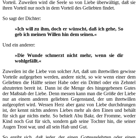
Vorteil. Zuweilen wird die Seele so von Liebe überwältigt, daß sie
ihren Vorteil nur noch in dem Vorteil des Geliebten findet.
So sagt der Dichter:
»Ich will zu ihm, doch er wünscht, daß ich gehe, So
geb ich meinen Willen hin dem seinen.«
Und ein anderer:
»Die Wunde schmerzt nicht mehr, wenn sie dir
wohlgefällt.«
Zuweilen ist die Liebe von solcher Art, daß um ihretwillen gewisse
Vorteile aufgegeben werden, andere nicht, so wie wenn einer dem
Geliebten die Hälfte seiner Habe oder ein Drittel oder ein Zehntel
abzutreten bereit ist. Dann ist die Menge des hingegebenen Gutes
der Maßstab der Liebe. Denn messen kann man die Größe der Liebe
nur an einem anderen geliebten Gegenstand, der um ihretwillen
aufgeopfert wird. Wessen Herz aber ganz von Liebe durchdrungen
ist, der kennt nichts anderes Liebes mehr als den Einen und behält
für sich gar nichts mehr. So behielt Abu Bakr, der Fromme, weder
Kind noch Gut für sich, sondern gab seine Tochter hin, die seiner
Augen Trost war, und all sein Hab und Gut.
So ergibt sich, daß jeder, der einen Gottesgelehrten oder einen