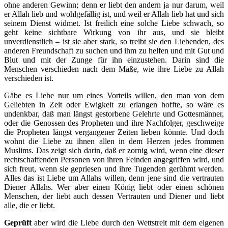
ohne anderen Gewinn; denn er liebt den andern ja nur darum, weil
er Allah lieb und wohlgefällig ist, und weil er Allah lieb hat und sich
seinem Dienst widmet. Ist freilich eine solche Liebe schwach, so
geht keine sichtbare Wirkung von ihr aus, und sie bleibt
unverdienstlich – ist sie aber stark, so treibt sie den Liebenden, des
anderen Freundschaft zu suchen und ihm zu helfen und mit Gut und
Blut und mit der Zunge für ihn einzustehen. Darin sind die
Menschen verschieden nach dem Maße, wie ihre Liebe zu Allah
verschieden ist.
Gäbe es Liebe nur um eines Vorteils willen, den man von dem
Geliebten in Zeit oder Ewigkeit zu erlangen hoffte, so wäre es
undenkbar, daß man längst gestorbene Gelehrte und Gottesmänner,
oder die Genossen des Propheten und ihre Nachfolger, geschweige
die Propheten längst vergangener Zeiten lieben könnte. Und doch
wohnt die Liebe zu ihnen allen in dem Herzen jedes frommen
Muslims. Das zeigt sich darin, daß er zornig wird, wenn eine dieser
rechtschaffenden Personen von ihren Feinden angegriffen wird, und
sich freut, wenn sie gepriesen und ihre Tugenden gerühmt werden.
Alles das ist Liebe um Allahs willen, denn jene sind die vertrauten
Diener Allahs. Wer aber einen König liebt oder einen schönen
Menschen, der liebt auch dessen Vertrauten und Diener und liebt
alle, die er liebt.
G
eprüft
aber wird die Liebe durch den Wettstreit mit dem eigenen