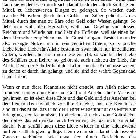
kann sie weder essen noch sich damit bekleiden; doch sind sie ein
Mittel, zu liebenswerten Dingen zu gelangen. So werden auch
manche Menschen gleich dem Golde und Silber geliebt als das
Mittel, durch das man zu Ehre oder Geld oder Wissen gelangt. So
liebt man wohl den Herrscher, weil man Gewinn von dessen
Reichtum und Würde hat, und liebt die Hofleute, weil sie einen bei
dem Herrscher empfehlen und in Gunst bringen. Besteht nun der
also erlangte Nutzen nur in rein zeitlichen Gütern, so ist solche
Liebe keine Liebe für Allah; besteht er zwar nicht nur in zeitlichen
Gütern, werden aber doch nur diese erstrebt, so wie bei der Liebe
des Schülers zum Lehrer, so gehört sie auch nicht zu der Liebe für
Allah. Denn der Schüler liebt den Lehrer um der Kenntnisse willen,
zu denen er durch ihn gelangt, und sie sind der wahre Gegenstand
seiner Liebe.
Wenn er nun diese Kenntnisse nicht erstrebt, um Allah näher zu
kommen, sondern um Ehre und Geld und Ansehen beim Volke zu
gewinnen, so ist eben diese Ehre und das Geld und das Ansehen bei
den Leuten das eigentlich von ihm Geliebte, und die Kenntnisse
sind nur das Mittel dazu und der Lehrer wiederum nur das Mittel zur
Erlangung der Kenntnisse. In alledem ist nichts von Gottesliebe,
denn alles das ist denkbar auch bei einem, der gar nicht an Allah
glaubt. Nun zerfällt auch diese Liebe wieder in eine tadelnswerte
und eine sittlich gleichgültige. Denn wenn sich damit tadelnswerte
Zwecke verbinden, wie etwa der, durch Bekleidung des