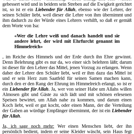
gebessert wird und in beidem sein Streben auf die Ewigkeit gerichtet
ist, so ist er ein
Liebender für Allah
, ebenso wie der Lehrer, der
seinen Schüler liebt, weil dieser die Lehre von ihm übernimmt und
ihm dadurch zu der Würde eines Lehrers verhilft, so daß er gemäß
dem Worte von Isa:
«Wer die Lehre weiß und danach handelt und sie
andere lehrt, der wird mit Ehrfurcht genannt im
Himmelreich»
, im Reiche des Himmels und der Erde durch ihn Ehre gewinnt.
Denn Belehrung gibt es nur da, wo einer sich belehren läßt; darum
ist dieser für den Lehrer das Mittel, jenen Vorzug zu erlangen. Wenn
daher der Lehrer den Schüler liebt, weil er ihm dazu das Mittel ist
und er sein Herz zum Saatfeld für seinen Samen machen kann,
durch den er den Rang der Ehrung im Himmelreich erlangt, so ist er
ein
Liebender für Allah
. Ja, wer von seiner Habe um Allahs willen
Almosen gibt und Gäste zu sich lädt und mit schönen erlesenen
Speisen bewirtet, um Allah nahe zu kommen, und darum einen
Koch liebt, weil er gut kocht, oder einen Mann, der die Verteilung
der Gaben an würdige Empfänger übernimmt, der ist ein
Liebender
für Allah
.
Ja, ich sage noch mehr:
Wer einen Menschen liebt, der ihn
persönlich bedient, indem er seine Kleider wäscht, sein Haus fegt