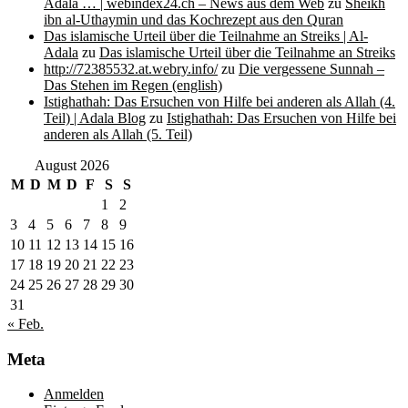
Adala … | webindex24.ch – News aus dem Web
zu
Sheikh
ibn al-Uthaymin und das Kochrezept aus den Quran
Das islamische Urteil über die Teilnahme an Streiks | Al-
Adala
zu
Das islamische Urteil über die Teilnahme an Streiks
http://72385532.at.webry.info/
zu
Die vergessene Sunnah –
Das Stehen im Regen (english)
Istighathah: Das Ersuchen von Hilfe bei anderen als Allah (4.
Teil) | Adala Blog
zu
Istighathah: Das Ersuchen von Hilfe bei
anderen als Allah (5. Teil)
August 2026
M
D
M
D
F
S
S
1
2
3
4
5
6
7
8
9
10
11
12
13
14
15
16
17
18
19
20
21
22
23
24
25
26
27
28
29
30
31
« Feb.
Meta
Anmelden