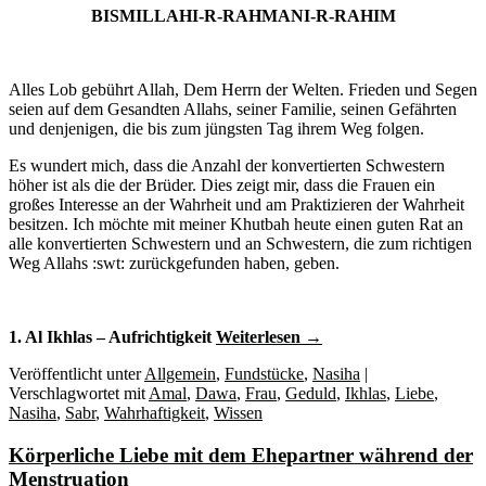
BISMILLAHI-R-RAHMANI-R-RAHIM
Alles Lob gebührt Allah, Dem Herrn der Welten. Frieden und Segen
seien auf dem Gesandten Allahs, seiner Familie, seinen Gefährten
und denjenigen, die bis zum jüngsten Tag ihrem Weg folgen.
Es wundert mich, dass die Anzahl der konvertierten Schwestern
höher ist als die der Brüder. Dies zeigt mir, dass die Frauen ein
großes Interesse an der Wahrheit und am Praktizieren der Wahrheit
besitzen. Ich möchte mit meiner Khutbah heute einen guten Rat an
alle konvertierten Schwestern und an Schwestern, die zum richtigen
Weg Allahs :swt: zurückgefunden haben, geben.
1. Al Ikhlas – Aufrichtigkeit
Weiterlesen
→
Veröffentlicht unter
Allgemein
,
Fundstücke
,
Nasiha
|
Verschlagwortet mit
Amal
,
Dawa
,
Frau
,
Geduld
,
Ikhlas
,
Liebe
,
Nasiha
,
Sabr
,
Wahrhaftigkeit
,
Wissen
Körperliche Liebe mit dem Ehepartner während der
Menstruation