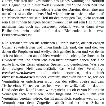
Gütern, wie Heil und Gesundheit, des Leibes Nahrung und Notdurft
und Begnadung in dieser Welt zuwiderlaufen? Sind doch Zeit und
Ewigkeit nur zwei verschiedene Stufen des Daseins, deren eine uns
nur näher ist als die andere. Und wie könnte man sich denken, daß
ein Mensch zwar auf sein Heil für den morgigen Tag, nicht aber auf
sein Heil für den heutigen bedacht wäre? Er ist auf sein Heil für den
morgigen Tag doch nur deswegen bedacht, weil es dann etwas
Bleibendes sein wird und das Bleibende auch etwas
Erstrebenswertes ist.
Nun zerfallen freilich die zeitlichen Güter in solche, die den ewigen
Gütern zuwiderlaufen und ihnen hinderlich sind, das sind die, vor
denen die Propheten und Awliya sich gehütet haben und vor denen
sich zu hüten ihnen anbefohlen wurde, und solche, die ihnen nicht
zuwiderlaufen und deren jene sich nicht enthalten haben, wie eine
rechte Ehe, das Essen erlaubter Speisen und dergleichen. Was aber
dem ewigen Heil zuwiderläuft, das wird der Vernünftige
verabscheuen/hassen
und nicht erstreben, das heißt
verabscheuen/hassen
mit der Vernunft, nicht von Natur; so, wie der
Vernünftige es unterlassen wird, von der süßen Speise auf dem
Tische eines Fürsten zu naschen, wenn er weiß, daß ihn das die
Hand oder den Kopf kosten würde; nicht, als ob er von Natur kein
Verlangen nach der süßen Speise trüge und ihr Genuß ihm kein
Vergnügen bereiten würde, das ist unmöglich, sondern weil ihn die
Vernunft von dem Zugreifen abhält und er den Schaden