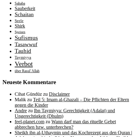
Sahaba
Sauberkeit
Schaitan
Seele
Shirk
Speisen
Sufismus
Tasawwuf
Tauhid
Taymiyya
Verbot
über Rasul`Allah
Neueste Kommentare
Cihat Gündüz
zu
Disclaimer
Malik
zu
Teil 5: Imam al-Ghazali – Die Pflichten der Eltern
gegen die Kinder
Andre
zu
Ibn Taymiyya: Gerechtigkeit (Adalat) und
Ungerechtigkeit (Dhulm)
feel-planet.com
zu
Wann darf man das rituelle Gebet
abbrechen bzw. unterbrechen?
Sheikh ibn al-Uthaymin und das Kochrezept aus den Quran |