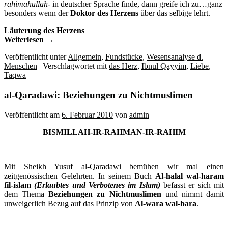
rahimahullah-
in deutscher Sprache finde, dann greife ich zu…ganz
besonders wenn der
Doktor des Herzens
über das selbige lehrt.
Läuterung des Herzens
Weiterlesen
→
Veröffentlicht unter
Allgemein
,
Fundstücke
,
Wesensanalyse d.
Menschen
|
Verschlagwortet mit
das Herz
,
Ibnul Qayyim
,
Liebe
,
Taqwa
al-Qaradawi: Beziehungen zu Nichtmuslimen
Veröffentlicht am
6. Februar 2010
von
admin
BISMILLAH-IR-RAHMAN-IR-RAHIM
Mit Sheikh Yusuf al-Qaradawi bemühen wir mal einen
zeitgenössischen Gelehrten. In seinem Buch
Al-halal wal-haram
fil-islam
(Erlaubtes und Verbotenes im Islam)
befasst er sich mit
dem Thema
Beziehungen zu Nichtmuslimen
und nimmt damit
unweigerlich Bezug auf das Prinzip von
Al-wara wal-bara
.