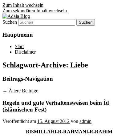
Zum Inhalt wechseln
Zum sekundären Inhalt wechseln
Suchen
Denn die Gerechtigkeit ist die Grundlage
Adala Blog
von allem!
Hauptmenü
Start
Disclaimer
Schlagwort-Archive:
Liebe
Beitrags-Navigation
←
Ältere Beiträge
Regeln und gute Verhaltensweisen beim Îd
(islâmischen Fest)
Veröffentlicht am
15. August 2012
von
admin
BISMILLAHI-R-RAHMANI-R-RAHIM