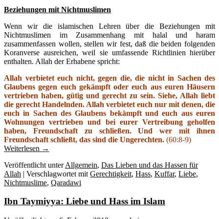
Beziehungen mit Nichtmuslimen
Wenn wir die islamischen Lehren über die Beziehungen mit
Nichtmuslimen im Zusammenhang mit halal und haram
zusammenfassen wollen, stellen wir fest, daß die beiden folgenden
Koranverse ausreichen, weil sie umfassende Richtlinien hierüber
enthalten. Allah der Erhabene spricht:
Allah verbietet euch nicht, gegen die, die nicht in Sachen des
Glaubens gegen euch gekämpft oder euch aus euren Häusern
vertrieben haben, gütig und gerecht zu sein. Siehe, Allah liebt
die gerecht Handelnden. Allah verbietet euch nur mit denen, die
euch in Sachen des Glaubens bekämpft und euch aus euren
Wohnungen vertrieben und bei eurer Vertreibung geholfen
haben, Freundschaft zu schließen. Und wer mit ihnen
Freundschaft schließt, das sind die Ungerechten.
(60:8-9)
Weiterlesen
→
Veröffentlicht unter
Allgemein
,
Das Lieben und das Hassen für
Allah
|
Verschlagwortet mit
Gerechtigkeit
,
Hass
,
Kuffar
,
Liebe
,
Nichtmuslime
,
Qaradawi
Ibn Taymiyya: Liebe und Hass im Islam