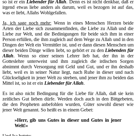
so ist er ein
Liebender für Allah
. Denn es ist nicht denkbar, daß er
irgend etwas liebe anders als darum, weil es bezogen ist auf das,
was er liebt, Allahs Wohlgefallen.
Ja, ich sage noch mehr:
Wenn in eines Menschen Herzen beide
Arten der Liebe sich zusammenfinden, die Liebe zu Allah und die
Liebe zur Welt, und die Bedinigungen für beide sich ihm in einer
Person erfüllen, die ihm zugleich auf dem Wege zu Allah und in den
Dingen der Welt ein Vermittler ist, und er dann diesen Menschen um
dieser beiden Dinge willen liebt, so gehört er zu den
Liebenden für
Allah
. Wenn so einer seinen Lehrer lieb hat, der ihn in der
Gotteslehre unterweist und ihm zugleich die irdischen Sorgen
abnimmt durch Versorgung mit Geld und Gut, und er ihn deshalb
liebt, weil es in seiner Natur liegt, nach Ruhe in dieser und nach
Glückseligkeit in jener Welt zu streben, und jener ihm zu beiden das
Mittel ist, so ist er ein
Liebender für Allah
.
Es ist also nicht Bedingung für die Liebe für Allah, daß sie kein
zeitliches Gut lieben dürfe. Werden doch auch in den Bittgebeten,
die den Propheten anbefohlen wurden, Güter sowohl dieser wie
jener Welt genannt. So heißt es in einem Gebet:
»Herr, gib uns Gutes in dieser und Gutes in jener
Welt!«
Und Isa betete: