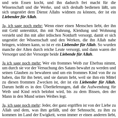
und sein Essen kocht, und ihn dadurch frei macht für die
Wissenschaft und die Werke, und sich deshalb bedienen läßt, um
sich ungestört dem Dienst Allahs widmen zu können, der ist ein
Liebender für Allah
.
Ja, ich sage noch mehr:
Wenn einer einen Menschen liebt, der ihn
mit Geld unterstützt, ihn mit Nahrung, Kleidung und Wohnung
versieht und ihn mit aller irdischen Notdurft versorgt, damit er sich
ungestört der Wissenschaft und den Werken, die ihn Allah nahe
bringen, widmen kann, so ist er ein
Liebender für Allah
. So wurden
manche der Alten durch reiche Leute versorgt, und dann waren der
Versorger und der Versorgte beide
Liebende für Allah
.
Ja ich sage noch mehr:
Wer ein frommes Weib zur Ehefrau nimmt,
um durch sie vor der Versuchung des Satans bewahrt zu werden und
seinen Glauben zu bewahren und um ein frommes Kind von ihr zu
haben, das für ihn betet, und sie darum liebt, weil sie ihm ein Mittel
zu diesen frommen Zwecken ist, der ist ein
Liebender für Allah
.
Darum heißt es in den Überlieferungen, daß die Aufwendung für
Weib und Kind reich belohnt wird, bis zu dem Bissen, den der
Mann in den Mund seines Weibes legt.
Ja, ich sage noch mehr
: Jeder, der ganz ergriffen ist von der Liebe zu
Allah und dem, was ihm gefällt, und der Sehnsucht, zu ihm zu
kommen im Land der Ewigkeit, wenn immer er einen anderen liebt,