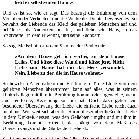
liebt er selbst seinen Hund.«
Und es ist so, wie er sagt. Das bezeugt die Erfahrung von dem
Verhalten der Verliebten, und die Werke der Dichter beweisen es. So
bewahrt der Liebende das Kleid des geliebten Menschen auf und
behält es als Andenken an ihn, und liebt sein Haus, ja das
Stadtviertel, in dem er wohnt, und seine Nachbarn.
So sagt Medschnûn aus dem Stamme der Beni Amir:
»An dem Hause geh ich vorbei, an dem Hause
Leilas, Und küsse diese Wand und küsse jene. Nicht
Liebe zum Hause hat mir das Herz verwundet,
Nein, Liebe zu der, die im Hause wohnet.«
So beweisen Augenschein und Erfahrung, daß die Liebe von dem
geliebten Menschen überströmen kann auf alles, was in seinem
Umkreis liegt, mit ihm in Berührung kommt oder irgendeine, wenn
auch entfernte, Beziehung zu ihm hat. Doch dazu gehört ein
besonderer Überschwang der Liebe, die einfache Liebe reicht dazu
nicht aus. Wie weit sich aber der Strom dieser überfließenden Liebe
in dem Umkreis dessen, was den Geliebten umgibt und mit ihm in
Berührung kommt, erstreckt, das hängt von dein Maß des
Überschwangs und der Stärke der Liebe ab.
So ist es auch mit der Liebe für Allah. Wenn sie stark ist und das