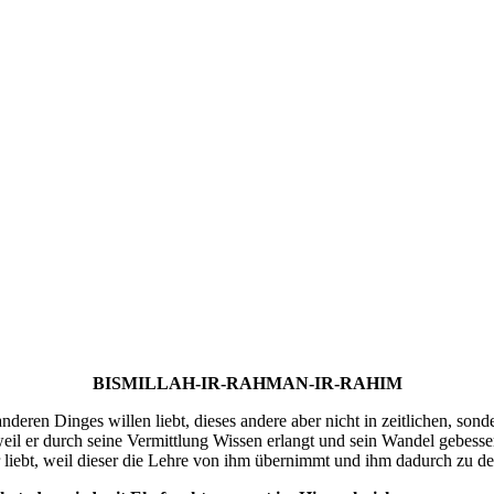
von allem!
BISMILLAH-IR-RAHMAN-IR-RAHIM
eren Dinges willen liebt, dieses andere aber nicht in zeitlichen, sond
eil er durch seine Vermittlung Wissen erlangt und sein Wandel gebessert
r liebt, weil dieser die Lehre von ihm übernimmt und ihm dadurch zu d