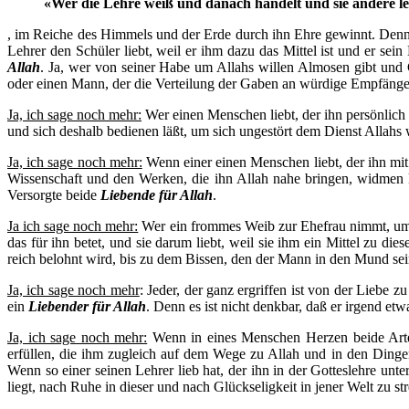
«Wer die Lehre weiß und danach handelt und sie andere l
, im Reiche des Himmels und der Erde durch ihn Ehre gewinnt. Denn B
Lehrer den Schüler liebt, weil er ihm dazu das Mittel ist und er s
Allah
. Ja, wer von seiner Habe um Allahs willen Almosen gibt und 
oder einen Mann, der die Verteilung der Gaben an würdige Empfänger
Ja, ich sage noch mehr:
Wer einen Menschen liebt, der ihn persönlich 
und sich deshalb bedienen läßt, um sich ungestört dem Dienst Allahs
Ja, ich sage noch mehr:
Wenn einer einen Menschen liebt, der ihn mit 
Wissenschaft und den Werken, die ihn Allah nahe bringen, widmen k
Versorgte beide
Liebende für Allah
.
Ja ich sage noch mehr:
Wer ein frommes Weib zur Ehefrau nimmt, um 
das für ihn betet, und sie darum liebt, weil sie ihm ein Mittel zu di
reich belohnt wird, bis zu dem Bissen, den der Mann in den Mund sei
Ja, ich sage noch mehr
: Jeder, der ganz ergriffen ist von der Liebe
ein
Liebender für Allah
. Denn es ist nicht denkbar, daß er irgend etw
Ja, ich sage noch mehr:
Wenn in eines Menschen Herzen beide Arten
erfüllen, die ihm zugleich auf dem Wege zu Allah und in den Dingen
Wenn so einer seinen Lehrer lieb hat, der ihn in der Gotteslehre unt
liegt, nach Ruhe in dieser und nach Glückseligkeit in jener Welt zu str