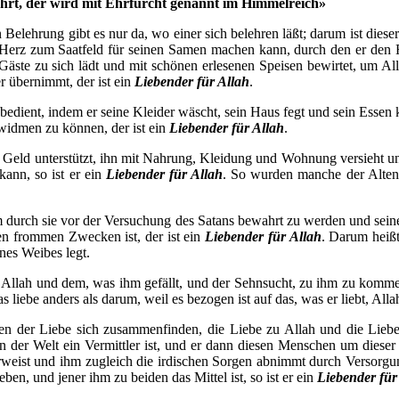
ehrt, der wird mit Ehrfurcht genannt im Himmelreich»
elehrung gibt es nur da, wo einer sich belehren läßt; darum ist dieser
ein Herz zum Saatfeld für seinen Samen machen kann, durch den er den
Gäste zu sich lädt und mit schönen erlesenen Speisen bewirtet, um A
 übernimmt, der ist ein
Liebender für Allah
.
bedient, indem er seine Kleider wäscht, sein Haus fegt und sein Essen 
 widmen zu können, der ist ein
Liebender für Allah
.
Geld unterstützt, ihn mit Nahrung, Kleidung und Wohnung versieht und i
ann, so ist er ein
Liebender für Allah
. So wurden manche der Alten 
durch sie vor der Versuchung des Satans bewahrt zu werden und sei
esen frommen Zwecken ist, der ist ein
Liebender für Allah
. Darum heiß
nes Weibes legt.
 zu Allah und dem, was ihm gefällt, und der Sehnsucht, zu ihm zu komm
as liebe anders als darum, weil es bezogen ist auf das, was er liebt, All
 der Liebe sich zusammenfinden, die Liebe zu Allah und die Liebe 
 der Welt ein Vermittler ist, und er dann diesen Menschen um dieser 
erweist und ihm zugleich die irdischen Sorgen abnimmt durch Versorgun
eben, und jener ihm zu beiden das Mittel ist, so ist er ein
Liebender für