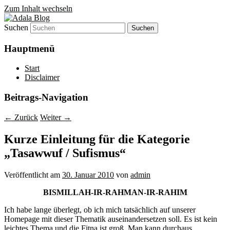
Zum Inhalt wechseln
Suchen
Denn die Gerechtigkeit ist die Grundlage
Adala Blog
von allem!
Hauptmenü
Start
Disclaimer
Beitrags-Navigation
←
Zurück
Weiter
→
Kurze Einleitung für die Kategorie
„Tasawwuf / Sufismus“
Veröffentlicht am
30. Januar 2010
von
admin
BISMILLAH-IR-RAHMAN-IR-RAHIM
Ich habe lange überlegt, ob ich mich tatsächlich auf unserer
Homepage mit dieser Thematik auseinandersetzen soll. Es ist kein
leichtes Thema und die Fitna ist groß. Man kann durchaus