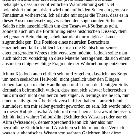
behaupten, dass in der öffentlichen Wahrnehmung sehr viel
polemisiert und polarisiert wird und auf beiden Seiten ein gewisser
Fanatismus vorherrscht. Ich erlaube mir sogar die These, dass es in
dieser Auseinandersetzung zwischen den sogenannten Sufis und
Salafis nicht ausschließlich um den Tasawwuf/Sufismus geht,
sondern auch um die Fortführung eines historischen Dissenz, dem
bei genauer Betrachtung scheinbar nicht nur religiöse `Ismen
zugrundeliegen. Die Position eines neutralen Betrachters
einzunehmen fällt nicht leicht, da man die Richtschnur seines
eigenen geraden Weges nicht versetzen möchte. Jedoch sollte man
auch nicht zu vorsichtig an diese Materie herangehen, da sich einem
ansonsten einige wichtige Fragmente der Wahrnehmung entziehen.
Ich muß jedoch auch ehrlich sein und zugeben, dass ich, aus Sorge
um mein seelisches Heilwohl, nicht gänzlich über den Dingen
stehen kann, da mache Handlungen und Lehren der heutigen Sufis
dermaßen befremdlich wirken, dass man sich schwer beherrschen
muß um sich nicht darüber zu belustigen. Allerdings meine ich, mir
einen relativ guten Überblick verschafft zu haben…ausreichend
zumindest, um mir selber gerecht geworden zu sein. Ich werde mich
in dieser Rubrik -inscha´Allah- mit dem Thema Tasawwuf befassen.
Ich bin kein wahrer Talibul-Ilim (Schüler des Wissens) oder gar ein
Alim (Wissender), dementsprechend kann ich hier also nur
persönliche Eindrücke und Ansichten schildern und den Versuch
wagen, authentisches Wissen von wahren Gelehrten über diese