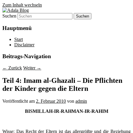
Zum Inhalt wechseln
Suchen
Denn die Gerechtigkeit ist die Grundlage
Adala Blog
von allem!
Hauptmenü
Start
Disclaimer
Beitrags-Navigation
←
Zurück
Weiter
→
Teil 4: Imam al-Ghazali – Die Pflichten
der Kinder gegen die Eltern
Veröffentlicht am
2. Februar 2010
von
admin
BISMILLAH-IR-RAHMAN-IR-RAHIM
W
isse: Das Recht der Eltern ist das allergrößte und die Beziehung