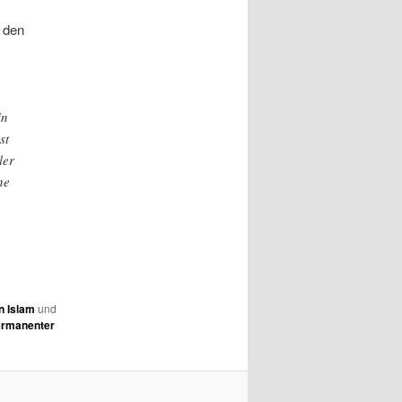
r den
in
st
ler
ne
n Islam
und
rmanenter