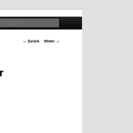
Suchen
Beitrags-
←
Zurück
Weiter
→
Navigation
r