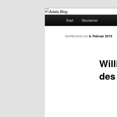
Zum
Denn die Gerechtigkeit ist die 
Inhalt
Hauptmenü
Start
Disclaimer
wechseln
Adala Blog
Veröffentlicht am
6. Februar 2010
Wil
des