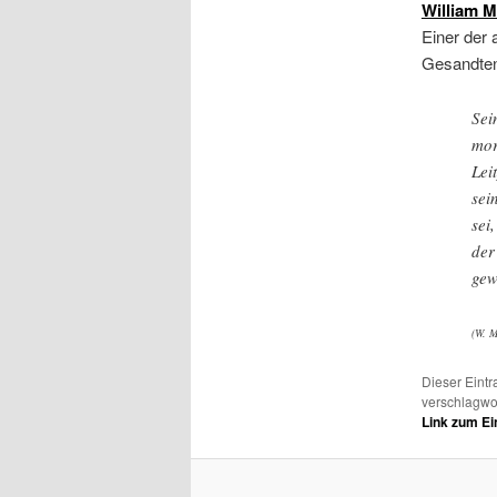
William M
Einer der 
Gesandten
Sei
mor
Lei
sei
sei
der
gew
(W. M
Dieser Eintr
verschlagwo
Link zum Ei