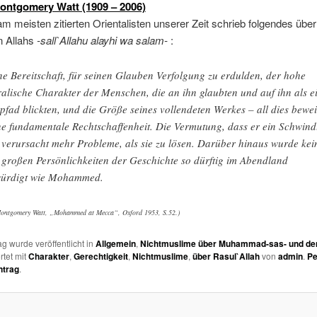
ontgomery Watt (1909 – 2006)
am meisten zitierten Orientalisten unserer Zeit schrieb folgendes übe
 Allahs
-sall`Allahu alayhi wa salam-
:
ne Bereitschaft, für seinen Glauben Verfolgung zu erdulden, der hohe
alische Charakter der Menschen, die an ihn glaubten und auf ihn als e
tpfad blickten, und die Größe seines vollendeten Werkes – all dies bewei
ne fundamentale Rechtschaffenheit. Die Vermutung, dass er ein Schwind
, verursacht mehr Probleme, als sie zu lösen. Darüber hinaus wurde kei
 großen Persönlichkeiten der Geschichte so dürftig im Abendland
ürdigt wie Mohammed.
ontgomery Watt, „Mohammed at Mecca“, Oxford 1953, S.52.)
ag wurde veröffentlicht in
Allgemein
,
Nichtmuslime über Muhammad-sas- und de
rtet mit
Charakter
,
Gerechtigkeit
,
Nichtmuslime
,
über Rasul`Allah
von
admin
.
Pe
ntrag
.