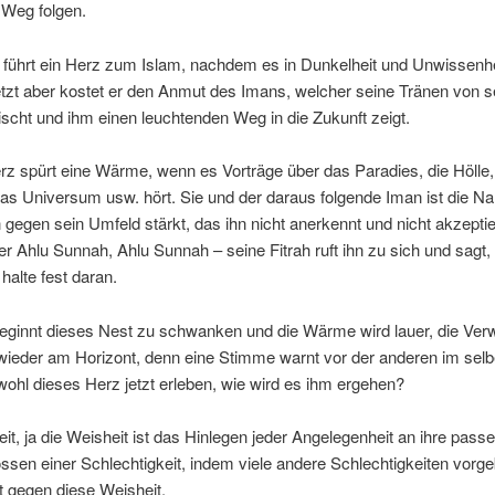
 Weg folgen.
: führt ein Herz zum Islam, nachdem es in Dunkelheit und Unwissenh
 Jetzt aber kostet er den Anmut des Imans, welcher seine Tränen von 
scht und ihm einen leuchtenden Weg in die Zukunft zeigt.
z spürt eine Wärme, wenn es Vorträge über das Paradies, die Hölle, 
as Universum usw. hört. Sie und der daraus folgende Iman ist die Na
 gegen sein Umfeld stärkt, das ihn nicht anerkennt und nicht akzeptie
r Ahlu Sunnah, Ahlu Sunnah – seine Fitrah ruft ihn zu sich und sagt, 
 halte fest daran.
beginnt dieses Nest zu schwanken und die Wärme wird lauer, die Ver
wieder am Horizont, denn eine Stimme warnt vor der anderen im selb
ohl dieses Herz jetzt erleben, wie wird es ihm ergehen?
it, ja die Weisheit ist das Hinlegen jeder Angelegenheit an ihre passe
sen einer Schlechtigkeit, indem viele andere Schlechtigkeiten vorge
t gegen diese Weisheit.