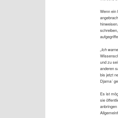
Wenn ein P
angebracht
hinweisen.
schreiben,
aufgegriff
„Ich warn
Wissenscha
und zu sei
anderen sa
bis jetzt 
Djama´ ge
Es ist mög
sie öffent
anbringen 
Allgemeinh