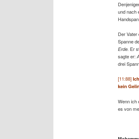
Denjenigen
und nach e
Handspann
Der Vater 
Spanne de
Erde.
Er s
sagte er:
A
drei Spann
[11:88]
Ic
kein Geli
Wenn ich d
es von me
Mohamma