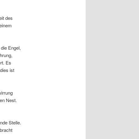
eit des
seinem
die Engel,
hrung,
rt. Es
dies ist
wirrung
en Nest.
nde Stelle.
bracht