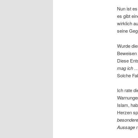
Nun ist es
es gibt e
wirklich a
seine Geg
Wurde dies
Beweisen u
Diese Ents
mag ich 
Solche Fak
Ich rate d
Warnungen,
Islam, hab
Herzen spü
besondere
Aussage n