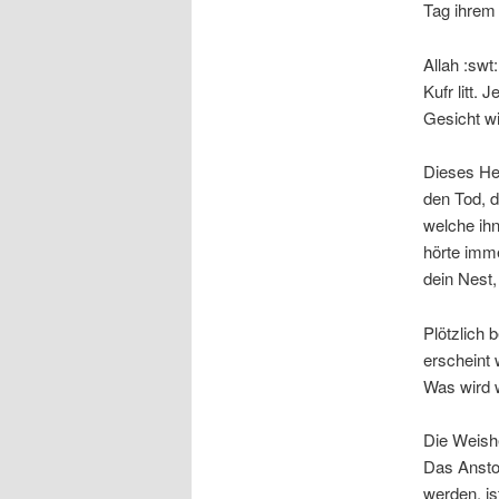
Tag ihrem
Allah :swt
Kufr litt.
Gesicht wi
Dieses Her
den Tod, d
welche ihn
hörte imme
dein Nest,
Plötzlich 
erscheint 
Was wird w
Die Weishe
Das Anstos
werden, is