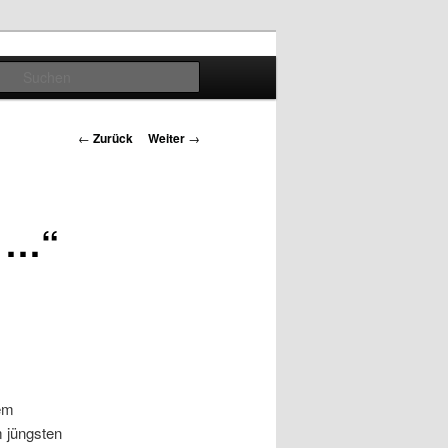
Suchen
Beitrags-
←
Zurück
Weiter
→
Navigation
r …“
dem
m jüngsten