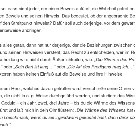
 so, dass nicht jeder, der einen Beweis anführt, die Wahrheit getroffen
inen Beweis und seinen Hinweis. Das bedeutet, ob der angebrachte B
uf den Streitpunkt hinweist? Dafür soll auch derjenige, vor dem gewar
enbeweise anbringen.
 alles getan, dann hat nur derjenige, der die Beziehungen zwischen 
nd seinen Hinweisen versteht, das Recht zu entscheiden, wer im Re
cheidung wird nicht durch Äußerlichkeiten, wie:
„Die Stimme des Pre
…“
oder
„Sein Bart ist lang …“
oder
„Die Art des Predigens mag ich…“
toren haben keinen Einfluß auf die Beweise und ihre Hinweise.
iesem Herz, welches davon getroffen wird, verschließe deine Ohren v
 die nicht in o. g. Weise durchgeführt werden, und studiere das Wis
 Geduld – ein Jahr, zwei, drei Jahre – bis du die Wärme des Wissens
rst und laß mich in dein Ohr flüstern:
„Die Wärme des Wissens hat 
n Geschmack, wenn du sie irgendwann gekostet hast, dann denk üb
ach.“