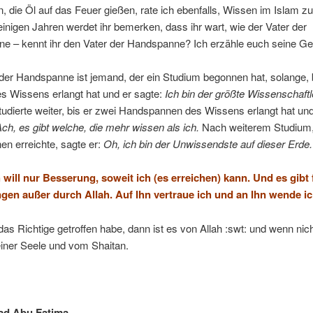
, die Öl auf das Feuer gießen, rate ich ebenfalls, Wissen im Islam z
inigen Jahren werdet ihr bemerken, dass ihr wart, wie der Vater der
e – kennt ihr den Vater der Handspanne? Ich erzähle euch seine Ge
der Handspanne ist jemand, der ein Studium begonnen hat, solange, b
s Wissens erlangt hat und er sagte:
Ich bin der größte Wissenschaftl
tudierte weiter, bis er zwei Handspannen des Wissens erlangt hat un
ch, es gibt welche, die mehr wissen als ich.
Nach weiterem Studium, 
en erreichte, sagte er:
Oh, ich bin der Unwissendste auf dieser Erde.
h will nur Besserung, soweit ich (es erreichen) kann. Und es gibt
ngen außer durch Allah. Auf Ihn vertraue ich und an Ihn wende i
as Richtige getroffen habe, dann ist es von Allah :swt: und wenn nich
iner Seele und vom Shaitan.
d Abu Fatima