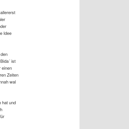
allererst
ler
oder
he Idee
 den
Bida´ ist
r einen
ren Zeiten
unnah wal
h hat und
ch
für