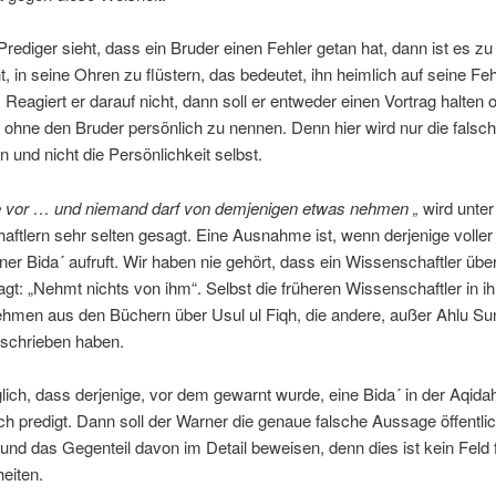
rediger sieht, dass ein Bruder einen Fehler getan hat, dann ist es zu 
, in seine Ohren zu flüstern, das bedeutet, ihn heimlich auf seine Feh
 Reagiert er darauf nicht, dann soll er entweder einen Vortrag halten 
 ohne den Bruder persönlich zu nennen. Denn hier wird nur die falsc
en und nicht die Persönlichkeit selbst.
e vor … und niemand darf von demjenigen etwas nehmen „
wird unter
ftlern sehr selten gesagt. Eine Ausnahme ist, wenn derjenige voller 
ner Bida´ aufruft. Wir haben nie gehört, dass ein Wissenschaftler übe
gt: „Nehmt nichts von ihm“. Selbst die früheren Wissenschaftler in ih
nehmen aus den Büchern über Usul ul Fiqh, die andere, außer Ahlu S
schrieben haben.
lich, dass derjenige, vor dem gewarnt wurde, eine Bida´ in der Aqida
lich predigt. Dann soll der Warner die genaue falsche Aussage öffentli
und das Gegenteil davon im Detail beweisen, denn dies ist kein Feld 
eiten.