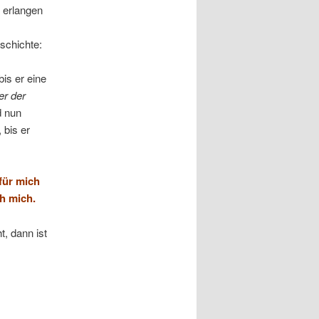
u erlangen
schichte:
is er eine
er der
d nun
bis er
 für mich
ch mich.
t, dann ist