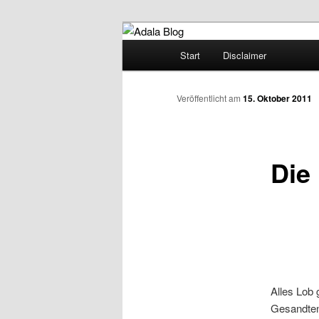
Zum
Denn die Gerechtigkeit ist die 
Inhalt
Hauptmenü
Start
Disclaimer
wechseln
Adala Blog
Veröffentlicht am
15. Oktober 2011
Die
Alles Lob 
Gesandten 