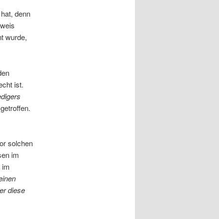
 hat, denn
eweis
nt wurde,
den
cht ist.
digers
getroffen.
or solchen
sen im
 im
einen
er diese