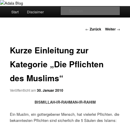
Zum
Denn die Gerechtigkeit ist die Grundlage von allem!
Inhalt
Hauptmenü
Such
Start
Disclaimer
wechseln
Adala Blog
Beitrags-
←
Zurück
Weiter
→
Navigation
Kurze Einleitung zur
Kategorie „Die Pflichten
des Muslims“
Veröffentlicht am
30. Januar 2010
BISMILLAH-IR-RAHMAN-IR-RAHIM
Ein Muslim, ein gottergebener Mensch, hat vielerlei Pflichten. die
bekanntesten Pflichten sind sicherlich die 5 Säulen des Islams: