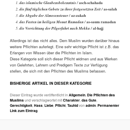
asch-schahada
das islamische Glaubensbekenntnis /
as-salah
die fünf täglichen Gebete zu ihrer festgesetzten Zeit /
az-zakah
die Abgabe der Almosensteuer /
as-saum ramadan
das Fasten im heiligen Monat Ramadan /
al-hajj
die Verrichtung der Pilgerfahrt nach Mekka /
Allerdings ist das nicht alles. Dem Muslim wurden darüber hinaus
weitere Pflichten auferlegt. Eine sehr wichtige Pflicht ist z.B. das
Erlangen von Wissen über die Pflichten im Islam.
Diese Kategorie soll sich dieser Pflicht widmen und aus Werken
von Gelehrten, Lehrern und Predigern Texte zur Verfügung
stellen, die sich mit den Pflichten des Muslims befassen.
BISHERIGE ARTIKEL IN DIESER KATEGORIE
Dieser Eintrag wurde veröffentlicht in
Allgemein
,
Die Pflichten des
Muslims
und verschlagwortet mit
Charakter
,
das Gute
,
Gerechtigkeit
,
Hass
,
Liebe
,
Pflicht
,
Tauhid
von
admin
.
Permanenter
Link zum Eintrag
.