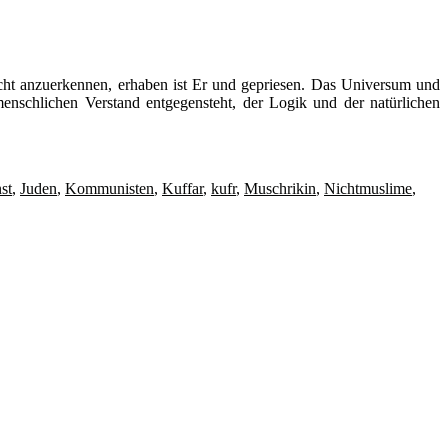
cht anzuerkennen, erhaben ist Er und gepriesen. Das Universum und
nschlichen Verstand entgegensteht, der Logik und der natürlichen
st
,
Juden
,
Kommunisten
,
Kuffar
,
kufr
,
Muschrikin
,
Nichtmuslime
,