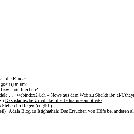
gen die Kinder
igkeit (Dhulm)
n bzw. unterbrechen?
 Adala … | webindex24.ch – News aus dem Web
zu
Sheikh ibn al-Utha
zu
Das islamische Urteil über die Teilnahme an Streiks
 Stehen im Regen (english)
eil) | Adala Blog
zu
Istighathah: Das Ersuchen von Hilfe bei anderen als