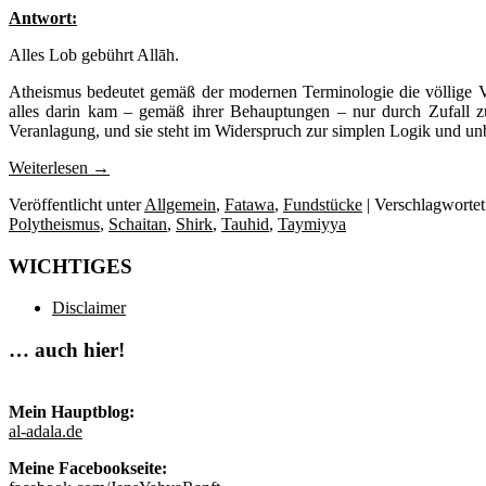
Antwort:
Alles Lob gebührt Allāh.
Atheismus bedeutet gemäß der modernen Terminologie die völlige V
alles darin kam – gemäß ihrer Behauptungen – nur durch Zufall z
Veranlagung, und sie steht im Widerspruch zur simplen Logik und unb
Weiterlesen
→
Veröffentlicht unter
Allgemein
,
Fatawa
,
Fundstücke
|
Verschlagwortet
Polytheismus
,
Schaitan
,
Shirk
,
Tauhid
,
Taymiyya
WICHTIGES
Disclaimer
… auch hier!
Mein Hauptblog:
al-adala.de
Meine Facebookseite: