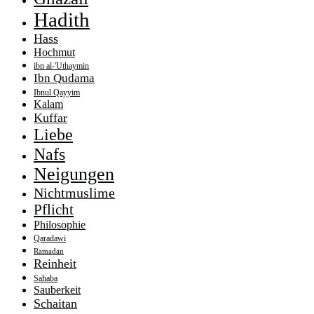
Hadith
Hass
Hochmut
ibn al-'Uthaymin
Ibn Qudama
Ibnul Qayyim
Kalam
Kuffar
Liebe
Nafs
Neigungen
Nichtmuslime
Pflicht
Philosophie
Qaradawi
Ramadan
Reinheit
Sahaba
Sauberkeit
Schaitan