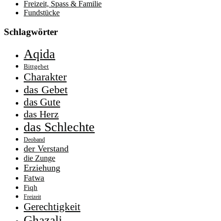
Freizeit, Spass & Familie
Fundstücke
Schlagwörter
Aqida
Bittgebet
Charakter
das Gebet
das Gute
das Herz
das Schlechte
Deoband
der Verstand
die Zunge
Erziehung
Fatwa
Fiqh
Freizeit
Gerechtigkeit
Ghazali