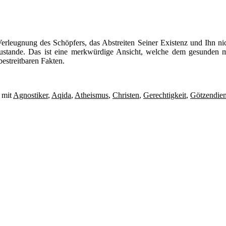
erleugnung des Schöpfers, das Abstreiten Seiner Existenz und Ihn ni
ustande. Das ist eine merkwürdige Ansicht, welche dem gesunden me
estreitbaren Fakten.
 mit
Agnostiker
,
Aqida
,
Atheismus
,
Christen
,
Gerechtigkeit
,
Götzendien