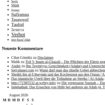
Seele
Shirk
Speisen
Sufismus
Tasawwuf
Tauhid
Taymiyya
Verbot
über Rasul`Allah
Neueste Kommentare
Cihat Gündüz
zu
Disclaimer
Malik
zu
Teil 5: Imam al-Ghazali – Die Pflichten der Eltern ge
Andre
zu
Ibn Taymiyya: Gerechtigkeit (Adalat) und Ungerecht
feel-planet.com
zu
Wann darf man das rituelle Gebet abbreche
Sheikh ibn al-Uthaymin und das Kochrezept aus den Quran |
Das islamische Urteil über die Teilnahme an Streiks | Al-Adala
http://72385532.at.webry.info/
zu
Die vergessene Sunnah – Das
Istighathah: Das Ersuchen von Hilfe bei anderen als Allah (4. T
August 2026
M
D
M
D
F
S
S