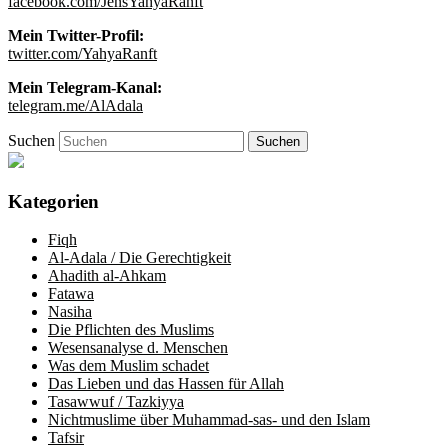
facebook.com/JensYahyaRanft
Mein Twitter-Profil:
twitter.com/YahyaRanft
Mein Telegram-Kanal:
telegram.me/AlAdala
Suchen
Kategorien
Fiqh
Al-Adala / Die Gerechtigkeit
Ahadith al-Ahkam
Fatawa
Nasiha
Die Pflichten des Muslims
Wesensanalyse d. Menschen
Was dem Muslim schadet
Das Lieben und das Hassen für Allah
Tasawwuf / Tazkiyya
Nichtmuslime über Muhammad-sas- und den Islam
Tafsir