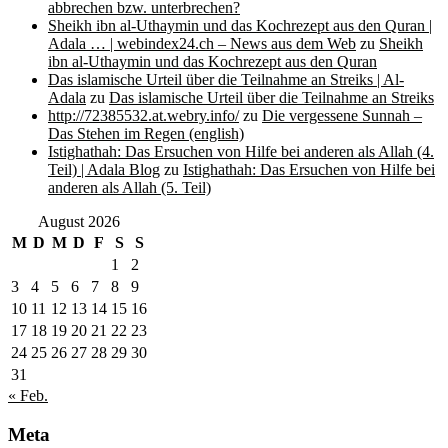
abbrechen bzw. unterbrechen?
Sheikh ibn al-Uthaymin und das Kochrezept aus den Quran |
Adala … | webindex24.ch – News aus dem Web
zu
Sheikh
ibn al-Uthaymin und das Kochrezept aus den Quran
Das islamische Urteil über die Teilnahme an Streiks | Al-
Adala
zu
Das islamische Urteil über die Teilnahme an Streiks
http://72385532.at.webry.info/
zu
Die vergessene Sunnah –
Das Stehen im Regen (english)
Istighathah: Das Ersuchen von Hilfe bei anderen als Allah (4.
Teil) | Adala Blog
zu
Istighathah: Das Ersuchen von Hilfe bei
anderen als Allah (5. Teil)
August 2026
M
D
M
D
F
S
S
1
2
3
4
5
6
7
8
9
10
11
12
13
14
15
16
17
18
19
20
21
22
23
24
25
26
27
28
29
30
31
« Feb.
Meta