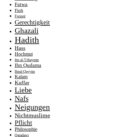
Fatwa
Fiqh
Freizeit
Gerechtigkeit
Ghazali
Hadith
Hass
Hochmut
ibn al-'Uthaymin
Ibn Qudama
Ibnul Qayyim
Kalam
Kuffar
Liebe
Nafs
Neigungen
Nichtmuslime
Pflicht
Philosophie
Qaradawi