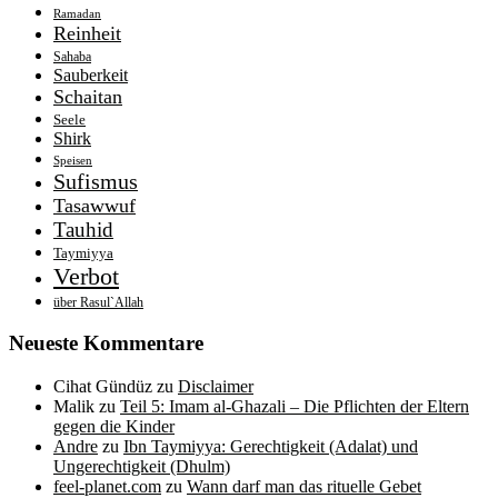
Ramadan
Reinheit
Sahaba
Sauberkeit
Schaitan
Seele
Shirk
Speisen
Sufismus
Tasawwuf
Tauhid
Taymiyya
Verbot
über Rasul`Allah
Neueste Kommentare
Cihat Gündüz
zu
Disclaimer
Malik
zu
Teil 5: Imam al-Ghazali – Die Pflichten der Eltern
gegen die Kinder
Andre
zu
Ibn Taymiyya: Gerechtigkeit (Adalat) und
Ungerechtigkeit (Dhulm)
feel-planet.com
zu
Wann darf man das rituelle Gebet