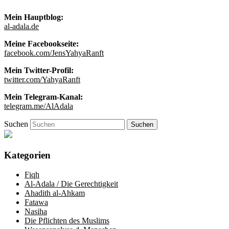
Mein Hauptblog:
al-adala.de
Meine Facebookseite:
facebook.com/JensYahyaRanft
Mein Twitter-Profil:
twitter.com/YahyaRanft
Mein Telegram-Kanal:
telegram.me/AlAdala
Suchen
Kategorien
Fiqh
Al-Adala / Die Gerechtigkeit
Ahadith al-Ahkam
Fatawa
Nasiha
Die Pflichten des Muslims