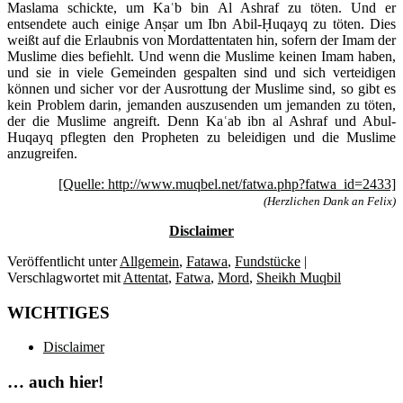
Maslama schickte, um Kaʿb bin Al Ashraf zu töten. Und er
entsendete auch einige Anṣar um Ibn Abil-Ḥuqayq zu töten. Dies
weißt auf die Erlaubnis von Mordattentaten hin, sofern der Imam der
Muslime dies befiehlt. Und wenn die Muslime keinen Imam haben,
und sie in viele Gemeinden gespalten sind und sich verteidigen
können und sicher vor der Ausrottung der Muslime sind, so gibt es
kein Problem darin, jemanden auszusenden um jemanden zu töten,
der die Muslime angreift. Denn Kaʿab ibn al Ashraf und Abul-
Huqayq pflegten den Propheten zu beleidigen und die Muslime
anzugreifen.
[Quelle: http://www.muqbel.net/fatwa.php?fatwa_id=2433]
(Herzlichen Dank an Felix)
Disclaimer
Veröffentlicht unter
Allgemein
,
Fatawa
,
Fundstücke
|
Verschlagwortet mit
Attentat
,
Fatwa
,
Mord
,
Sheikh Muqbil
WICHTIGES
Disclaimer
… auch hier!