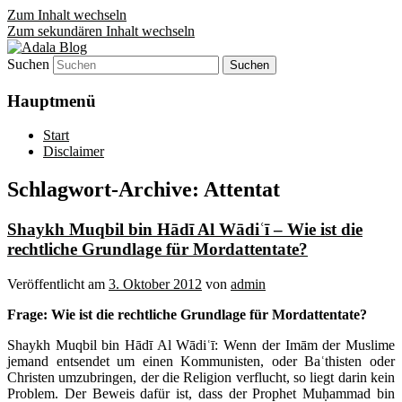
Zum Inhalt wechseln
Zum sekundären Inhalt wechseln
Suchen
Denn die Gerechtigkeit ist die Grundlage
Adala Blog
von allem!
Hauptmenü
Start
Disclaimer
Schlagwort-Archive:
Attentat
Shaykh Muqbil bin Hādī Al Wādiʿī – Wie ist die
rechtliche Grundlage für Mordattentate?
Veröffentlicht am
3. Oktober 2012
von
admin
Frage: Wie ist die rechtliche Grundlage für Mordattentate?
Shaykh Muqbil bin Hādī Al Wādiʿī: Wenn der Imām der Muslime
jemand entsendet um einen Kommunisten, oder Baʿthisten oder
Christen umzubringen, der die Religion verflucht, so liegt darin kein
Problem. Der Beweis dafür ist, dass der Prophet Muḥammad bin