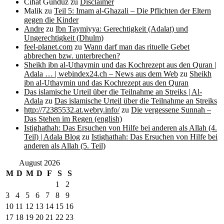
Cihat Gündüz
zu
Disclaimer
Malik
zu
Teil 5: Imam al-Ghazali – Die Pflichten der Eltern
gegen die Kinder
Andre
zu
Ibn Taymiyya: Gerechtigkeit (Adalat) und
Ungerechtigkeit (Dhulm)
feel-planet.com
zu
Wann darf man das rituelle Gebet
abbrechen bzw. unterbrechen?
Sheikh ibn al-Uthaymin und das Kochrezept aus den Quran |
Adala … | webindex24.ch – News aus dem Web
zu
Sheikh
ibn al-Uthaymin und das Kochrezept aus den Quran
Das islamische Urteil über die Teilnahme an Streiks | Al-
Adala
zu
Das islamische Urteil über die Teilnahme an Streiks
http://72385532.at.webry.info/
zu
Die vergessene Sunnah –
Das Stehen im Regen (english)
Istighathah: Das Ersuchen von Hilfe bei anderen als Allah (4.
Teil) | Adala Blog
zu
Istighathah: Das Ersuchen von Hilfe bei
anderen als Allah (5. Teil)
August 2026
M
D
M
D
F
S
S
1
2
3
4
5
6
7
8
9
10
11
12
13
14
15
16
17
18
19
20
21
22
23