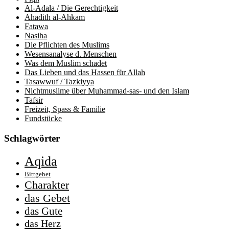
Al-Adala / Die Gerechtigkeit
Ahadith al-Ahkam
Fatawa
Nasiha
Die Pflichten des Muslims
Wesensanalyse d. Menschen
Was dem Muslim schadet
Das Lieben und das Hassen für Allah
Tasawwuf / Tazkiyya
Nichtmuslime über Muhammad-sas- und den Islam
Tafsir
Freizeit, Spass & Familie
Fundstücke
Schlagwörter
Aqida
Bittgebet
Charakter
das Gebet
das Gute
das Herz