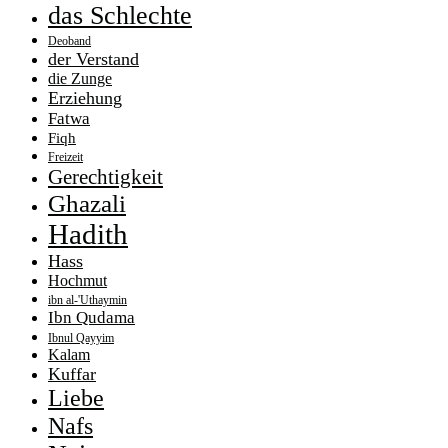
das Schlechte
Deoband
der Verstand
die Zunge
Erziehung
Fatwa
Fiqh
Freizeit
Gerechtigkeit
Ghazali
Hadith
Hass
Hochmut
ibn al-'Uthaymin
Ibn Qudama
Ibnul Qayyim
Kalam
Kuffar
Liebe
Nafs