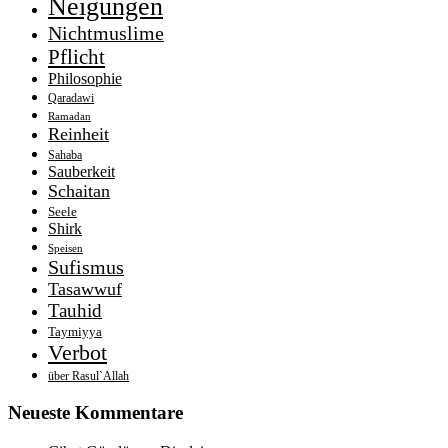
Neigungen
Nichtmuslime
Pflicht
Philosophie
Qaradawi
Ramadan
Reinheit
Sahaba
Sauberkeit
Schaitan
Seele
Shirk
Speisen
Sufismus
Tasawwuf
Tauhid
Taymiyya
Verbot
über Rasul`Allah
Neueste Kommentare