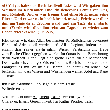
«O Yahya, halte das Buch kraftvoll fest.» Und Wir gaben ihm
Weisheit im Kindesalter, Und ein liebevolles Gemüt von Uns,
und Reinheit. Und er war fromm Und ehrerbietig gegen seine
Eltern. Und er war nicht hochfahrend, trotzig. Friede war über
ihm am Tage da er geboren ward, und am Tage, da er starb,
und (Friede wird über ihm sein) am Tage, da er wieder zum
Leben erweckt wird. (19:12-15)
Hier sehen wir, dass Allah bestimmten Persönlichkeiten bevorzugt
Ehre und Adel zuteil werden ließ. Allah beginnt, indem er uns
erzählt, dass Yahya -alayhi salam- Wissen, Verständnis und Treue
zum Buche (Thora) gegeben wurde. Im Quran ist die Bezeichnung
dafür Weisheit. Darin liegt eine große Lehre für die Menschheit.
Denn wahrlich, alleiniges Wissen über das Buch ist nutzlos ohne die
Fähigkeit es mit Weisheit zu lehren und daraus zu lernen. So
begreifen wir, dass Wissen und Weisheit den wahren Adel und Rang
ausmacht.
Ibn Kathir -rahimahullah- sagt in seinem Tafsir:
Weiterlesen
→
Veröffentlicht unter
Allgemein
,
Tafsir
|
Verschlagwortet mit
Charakter
,
Eltern
,
Gerechtigkeit
,
Ibn Kathir
,
Prophet
,
Tafsir