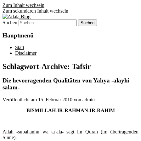
Zum Inhalt wechseln
Zum sekundären Inhalt wechseln
Suchen
Denn die Gerechtigkeit ist die Grundlage
Adala Blog
von allem!
Hauptmenü
Start
Disclaimer
Schlagwort-Archive:
Tafsir
Die hevorragenden Qualitäten von Yahya -alayhi
salam-
Veröffentlicht am
15. Februar 2010
von
admin
BISMILLAH-IR-RAHMAN-IR-RAHIM
Allah -subahanhu wa ta`ala- sagt im Quran (im übertragenden
Sinne):