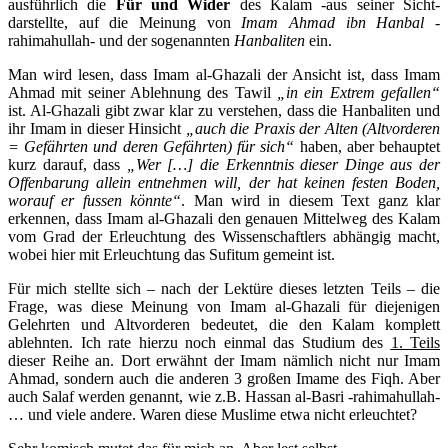
ausführlich die
Für und Wider
des Kalam -aus seiner Sicht-
darstellte, auf die Meinung von
Imam Ahmad ibn Hanbal
-
rahimahullah- und der sogenannten
Hanbaliten
ein.
Man wird lesen, dass Imam al-Ghazali der Ansicht ist, dass Imam
Ahmad mit seiner Ablehnung des Tawil
„in ein Extrem gefallen“
ist. Al-Ghazali gibt zwar klar zu verstehen, dass die Hanbaliten und
ihr Imam in dieser Hinsicht
„auch die Praxis der Alten (Altvorderen
= Gefährten und deren Gefährten) für sich“
haben, aber behauptet
kurz darauf, dass
„Wer […] die Erkenntnis dieser Dinge aus der
Offenbarung allein entnehmen will, der hat keinen festen Boden,
worauf er fussen könnte“
. Man wird in diesem Text ganz klar
erkennen, dass Imam al-Ghazali den genauen Mittelweg des Kalam
vom Grad der Erleuchtung des Wissenschaftlers abhängig macht,
wobei hier mit Erleuchtung das Sufitum gemeint ist.
Für mich stellte sich – nach der Lektüre dieses letzten Teils – die
Frage, was diese Meinung von Imam al-Ghazali für diejenigen
Gelehrten und Altvorderen bedeutet, die den Kalam komplett
ablehnten. Ich rate hierzu noch einmal das Studium des
1. Teils
dieser Reihe an. Dort erwähnt der Imam nämlich nicht nur Imam
Ahmad, sondern auch die anderen 3 großen Imame des Fiqh. Aber
auch Salaf werden genannt, wie z.B. Hassan al-Basri -rahimahullah-
… und viele andere. Waren diese Muslime etwa nicht erleuchtet?