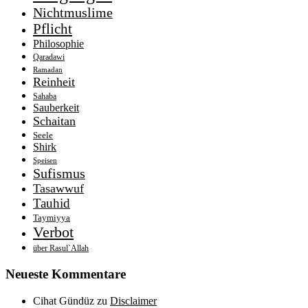
Nichtmuslime
Pflicht
Philosophie
Qaradawi
Ramadan
Reinheit
Sahaba
Sauberkeit
Schaitan
Seele
Shirk
Speisen
Sufismus
Tasawwuf
Tauhid
Taymiyya
Verbot
über Rasul`Allah
Neueste Kommentare
Cihat Gündüz
zu
Disclaimer