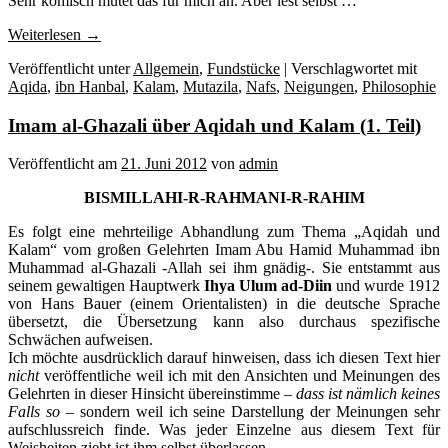
Sehr komisch mutet das für mich an. Aber lest selbst …
Weiterlesen
→
Veröffentlicht unter
Allgemein
,
Fundstücke
|
Verschlagwortet mit
Aqida
,
ibn Hanbal
,
Kalam
,
Mutazila
,
Nafs
,
Neigungen
,
Philosophie
Imam al-Ghazali über Aqidah und Kalam (1. Teil)
Veröffentlicht am
21. Juni 2012
von
admin
BISMILLAHI-R-RAHMANI-R-RAHIM
Es folgt eine mehrteilige Abhandlung zum Thema „Aqidah und
Kalam“ vom großen Gelehrten Imam Abu Hamid Muhammad ibn
Muhammad al-Ghazali -Allah sei ihm gnädig-. Sie entstammt aus
seinem gewaltigen Hauptwerk
Ihya Ulum ad-Diin
und wurde 1912
von Hans Bauer (einem Orientalisten) in die deutsche Sprache
übersetzt, die Übersetzung kann also durchaus spezifische
Schwächen aufweisen.
Ich möchte ausdrücklich darauf hinweisen, dass ich diesen Text hier
nicht
veröffentliche weil ich mit den Ansichten und Meinungen des
Gelehrten in dieser Hinsicht übereinstimme
– dass ist nämlich keines
Falls so –
sondern weil ich seine Darstellung der Meinungen sehr
aufschlussreich finde. Was jeder Einzelne aus diesem Text für
Weisheiten zieht ist ihm selbst überlassen.