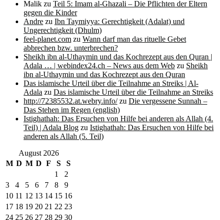
Malik
zu
Teil 5: Imam al-Ghazali – Die Pflichten der Eltern
gegen die Kinder
Andre
zu
Ibn Taymiyya: Gerechtigkeit (Adalat) und
Ungerechtigkeit (Dhulm)
feel-planet.com
zu
Wann darf man das rituelle Gebet
abbrechen bzw. unterbrechen?
Sheikh ibn al-Uthaymin und das Kochrezept aus den Quran |
Adala … | webindex24.ch – News aus dem Web
zu
Sheikh
ibn al-Uthaymin und das Kochrezept aus den Quran
Das islamische Urteil über die Teilnahme an Streiks | Al-
Adala
zu
Das islamische Urteil über die Teilnahme an Streiks
http://72385532.at.webry.info/
zu
Die vergessene Sunnah –
Das Stehen im Regen (english)
Istighathah: Das Ersuchen von Hilfe bei anderen als Allah (4.
Teil) | Adala Blog
zu
Istighathah: Das Ersuchen von Hilfe bei
anderen als Allah (5. Teil)
August 2026
M
D
M
D
F
S
S
1
2
3
4
5
6
7
8
9
10
11
12
13
14
15
16
17
18
19
20
21
22
23
24
25
26
27
28
29
30