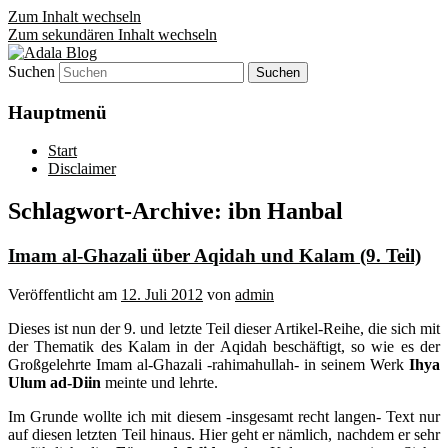
Zum Inhalt wechseln
Zum sekundären Inhalt wechseln
Suchen
Denn die Gerechtigkeit ist die Grundlage
Adala Blog
von allem!
Hauptmenü
Start
Disclaimer
Schlagwort-Archive:
ibn Hanbal
Imam al-Ghazali über Aqidah und Kalam (9. Teil)
Veröffentlicht am
12. Juli 2012
von
admin
Dieses ist nun der 9. und letzte Teil dieser Artikel-Reihe, die sich mit
der Thematik des Kalam in der Aqidah beschäftigt, so wie es der
Großgelehrte Imam al-Ghazali -rahimahullah- in seinem Werk
Ihya
Ulum ad-Diin
meinte und lehrte.
Im Grunde wollte ich mit diesem -insgesamt recht langen- Text nur
auf diesen letzten Teil hinaus. Hier geht er nämlich, nachdem er sehr