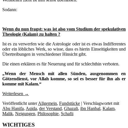
Sodann:
Wenn du nun fragst: was ist also vom Studium der spekulativen
Theologie (Kalam) zu halten ?
Ist es zu verwerfen wie die Astrologie oder ist es etwas Indifferentes
oder ein löbliches Werk, so wisse, dass es hierin Einseitigkeiten und
Übertreibungen in verschiedener Hinsicht gibt.
Die einen erklären es für Neuerung und für schlechthin verboten.
„Wenn der Mensch mit allen Sünden, ausgenommen en
Götzendienst, vor Allah komme, so sei es besser für ihn als er
komme mit Kalam.“
Weiterlesen
→
Veröffentlicht unter
Allgemein
,
Fundstücke
|
Verschlagwortet mit
Abu Hanifa
,
Aqida
,
der Verstand
,
Ghazali
,
ibn Hanbal
,
Kalam
,
Malik
,
Neigungen
,
Philosophie
,
Schafii
WICHTIGES