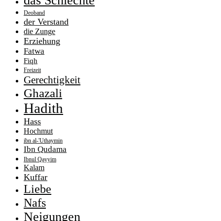
das Schlechte
Deoband
der Verstand
die Zunge
Erziehung
Fatwa
Fiqh
Freizeit
Gerechtigkeit
Ghazali
Hadith
Hass
Hochmut
ibn al-'Uthaymin
Ibn Qudama
Ibnul Qayyim
Kalam
Kuffar
Liebe
Nafs
Neigungen