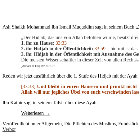
Ash Shaikh Mohammad Ibn Ismail Muqaddim sagt in seinem Buch
„
„Der Hidjab, das uns von Allah befohlen wurde, besitzt drei 
1. ihr zu Hause:
33:33
2. ihr Hidjab in der Öffentlichkeit:
33:59
– hiermit ist da
3. ihr Hidjab in der Öffentlichkeit mit Ausnahme des Ge
Die meisten Wissenschaftler in dieser Zeit von allen Rechtss
‚Audatu al Hidjab“ 3/72-73
Reden wir jetzt ausführlich über die 1. Stufe des Hidjab mit der Ayah
[33:33]
Und bleibt in euren Häusern und prunkt nicht 
Allah will nur jegliches Übel von euch verschwinden las
Ibn Kathir sagt in seinem Tafsir über diese Ayah:
Weiterlesen
→
Veröffentlicht unter
Allgemein
,
Die Pflichten des Muslims
,
Fundstück
Verbot