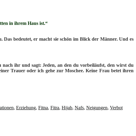
ten in ihrem Haus ist.“
 Das bedeutet, er macht sie schön im Blick der Männer. Und es
 nach ihr und sagt: Jeden, an den du vorbeiläufst, den wirst du
 einer Trauer oder ich gehe zur Moschee. Keine Frau betet ihren
ationen
,
Erziehung
,
Fitna
,
Fitra
,
Hijab
,
Nafs
,
Neigungen
,
Verbot