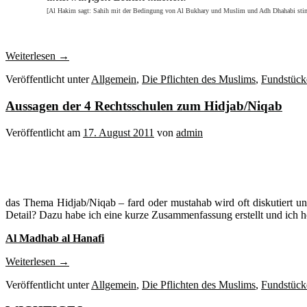
[Al Hakim sagt: Sahih mit der Bedingung von Al Bukhary und Muslim und Adh Dhahabi stimmte 
Weiterlesen
→
Veröffentlicht unter
Allgemein
,
Die Pflichten des Muslims
,
Fundstück
Aussagen der 4 Rechtsschulen zum Hidjab/Niqab
Veröffentlicht am
17. August 2011
von
admin
das Thema Hidjab/Niqab – fard oder mustahab wird oft diskutiert un
Detail? Dazu habe ich eine kurze Zusammenfassung erstellt und ich 
Al Madhab al Hanafi
Weiterlesen
→
Veröffentlicht unter
Allgemein
,
Die Pflichten des Muslims
,
Fundstück