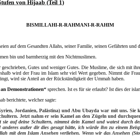
ufen von Hijaab (Teil 1)
BISMILLAHI-R-RAHMANI-R-RAHIM
eien auf dem Gesandten Allahs, seiner Familie, seinen Gefährten und d
slimen bin und barmherzig mit den Nichtmuslimen.
eschrieben, Gutes und weniger Gutes. Die Muslime, die sich mit ihre
Deshalb wird der Frau im Islam sehr viel Wert gegeben. Nimmt die Frau
gt, wird sie Anteil an der Rückständigkeit der Ummah haben.
 an Demonstrationen“
sprechen. Ist es für sie erlaubt? Ist dies der i
b berichtete, welcher sagte:
Syrien, Jordanien, Palästina) und Abu Ubayda war mit uns. Sie
e Schultern. Jetzt nahm er sein Kamel an den Zügeln und durchqu
st sie auf deine Schultern, nimmst dein Kamel und watest durch 
anderes außer dir dies gesagt hätte, ich würde ihn zu einem Be
lah mit dem Islam Ansehen verliehen. Wenn wir das Ansehen (Stol