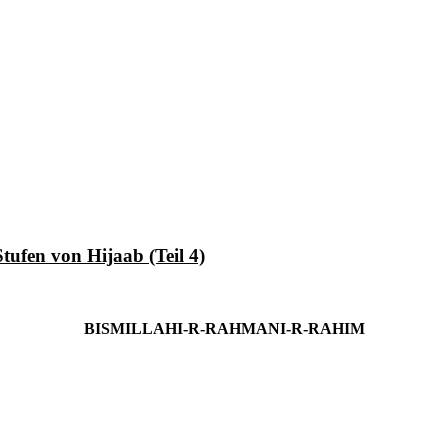
von allem!
ufen von Hijaab (Teil 4)
BISMILLAHI-R-RAHMANI-R-RAHIM