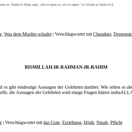
zu. Shaikh Al Albani sagte: „Das ist genau so, wie sie sagten.“ As Silsilah as Sahiha (51)]
e
,
Was dem Muslim schadet
|
Verschlagwortet mit
Charakter
,
Demonstr
BISMILLAH-IR-RAHMAN-IR-RAHIM
d es gibt eindeutige Aussagen der Gelehrten darüber. Wie sehen es a
hoffe, die Aussagen der Gelehrten wird einige Fragen klären inshaAL
e
|
Verschlagwortet mit
das Gute
,
Erziehung
,
Hijab
,
Niqab
,
Pflicht