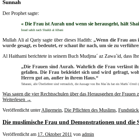
Sunnah
Der Prophet sagte:
« Die Frau ist Aurah und wenn sie herausgeht, hält Shai
Isnad sahih nach Shaikh al Albani
Mullah Ali al Qariy sagte über dieses Hadith:
„Wenn die Frau aus i
wurde gesagt, es bedeutet, er schaut ihr nach, um sie zu verführ
Al Haithami berichtete in seinem Buch Mudjma´ az Zawa´id, dass Ibn
„Die Frauen sind Aurah. Wahrlich die Frau verlässt ih
gefallen. Die Frau bekleidet sich und wird gefragt, w
Herrn gut an, außer in ihrem Haus.“
Tabarani, alle Überlieferer sind vertraulich, die Aussage von Ibn Mas´du hat ein Marfu´-Urtei
Was sagen die vier Rechtsschulen über das Herausgehen der Frauen
Weiterlesen
→
Veröffentlicht unter
Allgemein
,
Die Pflichten des Muslims
,
Fundstück
Die muslimische Frau und Demonstrationen und die St
Veröffentlicht am
17. Oktober 2011
von
admin