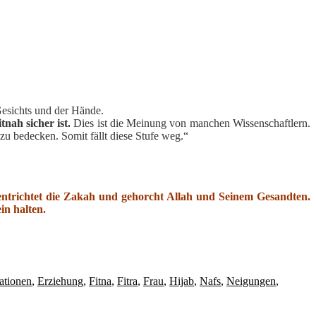
Gesichts und der Hände.
nah sicher ist.
Dies ist die Meinung von manchen Wissenschaftlern.
 zu bedecken. Somit fällt diese Stufe weg.“
 entrichtet die Zakah und gehorcht Allah und Seinem Gesandten.
in halten.
ationen
,
Erziehung
,
Fitna
,
Fitra
,
Frau
,
Hijab
,
Nafs
,
Neigungen
,