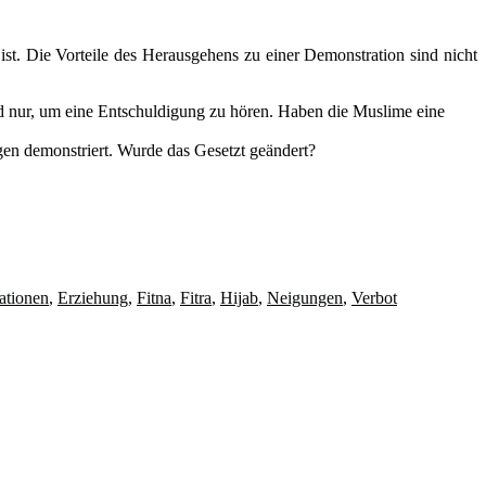
ist. Die Vorteile des Herausgehens zu einer Demonstration sind nicht
d nur, um eine Entschuldigung zu hören. Haben die Muslime eine
en demonstriert. Wurde das Gesetzt geändert?
ationen
,
Erziehung
,
Fitna
,
Fitra
,
Hijab
,
Neigungen
,
Verbot