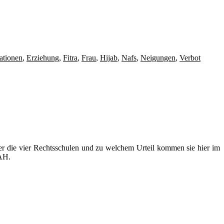
ationen
,
Erziehung
,
Fitra
,
Frau
,
Hijab
,
Nafs
,
Neigungen
,
Verbot
ber die vier Rechtsschulen und zu welchem Urteil kommen sie hier im
LAH.