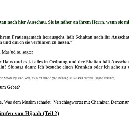
tan nach hier Ausschau. Sie ist näher an ihrem Herrn, wenn sie mit
hrem Frauengemach herausgeht, hält Schaitan nach ihr Ausschau.
en und durch sie verführen zu lassen.“
 Mas´ud ra. sagte:
r Haus und es ist alles in Ordnung und der Shaitan hält Ausschau
ohin? Sie sagt dann: Ich besuche einen Kranken oder ich gehe zu
l (ein Sahabi sagt eine Sache, die nicht seine eigene Meinung ist, sie kann nur vom Prophet kommen)
 zum Gebet?
e
,
Was dem Muslim schadet
|
Verschlagwortet mit
Charakter
,
Demonstr
ufen von Hijaab (Teil 2)