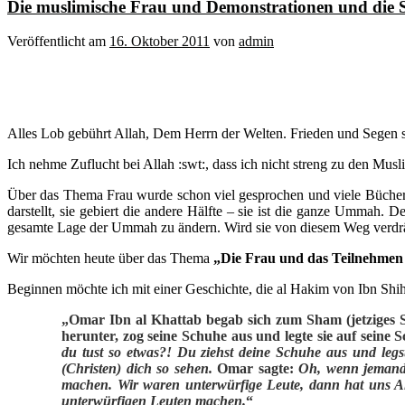
Die muslimische Frau und Demonstrationen und die St
Veröffentlicht am
16. Oktober 2011
von
admin
Alles Lob gebührt Allah, Dem Herrn der Welten. Frieden und Segen s
Ich nehme Zuflucht bei Allah :swt:, dass ich nicht streng zu den Mu
Über das Thema Frau wurde schon viel gesprochen und viele Bücher g
darstellt, sie gebiert die andere Hälfte – sie ist die ganze Ummah. 
gesamte Lage der Ummah zu ändern. Wird sie von diesem Weg verdrän
Wir möchten heute über das Thema
„Die Frau und das Teilnehmen
Beginnen möchte ich mit einer Geschichte, die al Hakim von Ibn Shiha
„Omar Ibn al Khattab begab sich zum Sham (jetziges 
herunter, zog seine Schuhe aus und legte sie auf sein
du tust so etwas?! Du ziehst deine Schuhe aus und leg
(Christen) dich so sehen.
Omar sagte:
Oh, wenn jemand 
machen. Wir waren unterwürfige Leute, dann hat uns Al
unterwürfigen Leuten machen.
“