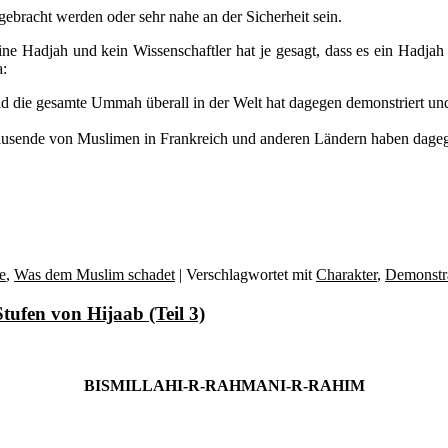
 gebracht werden oder sehr nahe an der Sicherheit sein.
e Hadjah und kein Wissenschaftler hat je gesagt, dass es ein Hadjah 
a:
d die gesamte Ummah überall in der Welt hat dagegen demonstriert un
tausende von Muslimen in Frankreich und anderen Ländern haben dageg
e
,
Was dem Muslim schadet
|
Verschlagwortet mit
Charakter
,
Demonstr
ufen von Hijaab (Teil 3)
BISMILLAHI-R-RAHMANI-R-RAHIM